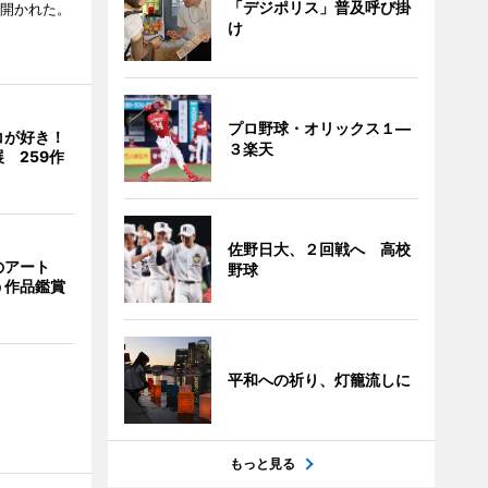
「デジポリス」普及呼び掛
で開かれた。
け
プロ野球・オリックス１―
コが好き！
３楽天
 259作
佐野日大、２回戦へ 高校
のアート
野球
う作品鑑賞
平和への祈り、灯籠流しに
もっと見る