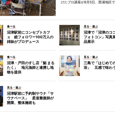
けたプロ講座が8月5日、西浦地区
食べる
見る・遊ぶ
沼津駅前にコンセプトカフ
沼津で「沼津のコ
ェ 総フォロワー100万人の
フォトコン」写真展
姉妹がプロデュース
品展示
食べる
見る・遊ぶ
沼津・戸田のすし店「鮨 まる
三島で「はじめて
たく」 地元漁師と連携し地
浴」 五感で味わ
物を提供
見る・遊ぶ
沼津駅前に予約制サウナ「サ
ウナベース」 柔道整復師が
開業、整体施術も