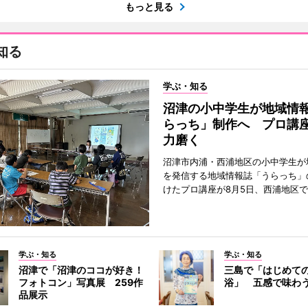
もっと見る
知る
学ぶ・知る
沼津の小中学生が地域情
らっち」制作へ プロ講
力磨く
沼津市内浦・西浦地区の小中学生が
を発信する地域情報誌「うらっち」
けたプロ講座が8月5日、西浦地区
学ぶ・知る
学ぶ・知る
沼津で「沼津のココが好き！
三島で「はじめて
フォトコン」写真展 259作
浴」 五感で味わ
品展示