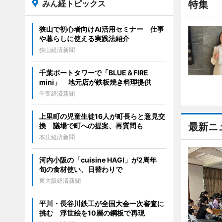
みん経トピックス
特集
狭山で初心者向けAI活用セミナー 仕事
や暮らしに使える実践法紹介
狭山経済新聞
千葉ポートタワーで「BLUE＆FIRE
mini」 地元店が鉄板焼き料理提供
千葉経済新聞
上里町の児童生徒16人が町長らと意見交
最新ニ
換 議場で町への提案、再質問も
本庄経済新聞
河内小阪の「cuisine HAGI」が2周年
旬の食材使い、日替わりで
東大阪経済新聞
平川・長谷川鉄工が全国大会一次審査に
挑む 浮世絵を10層の鋼板で再現