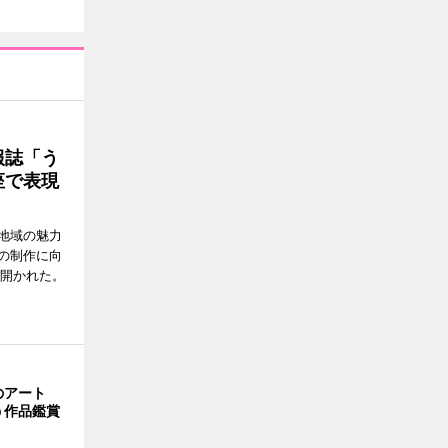
報誌「う
座で表現
地域の魅力
の制作に向
で開かれた。
のアート
う作品鑑賞