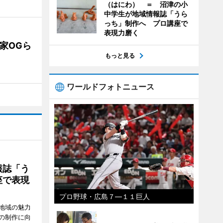
（はにわ） ＝ 沼津の小
中学生が地域情報誌「うら
っち」制作へ プロ講座で
表現力磨く
業家OGら
もっと見る
ワールドフォトニュース
報誌「う
座で表現
プロ野球・広島７―１１巨人
地域の魅力
の制作に向