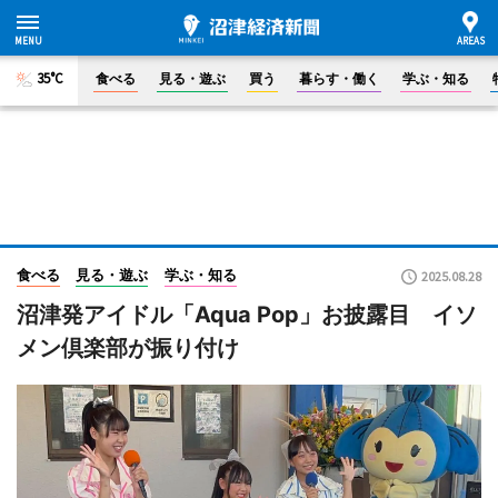
35°C
食べる
見る・遊ぶ
買う
暮らす・働く
学ぶ・知る
食べる
見る・遊ぶ
学ぶ・知る
2025.08.28
沼津発アイドル「Aqua Pop」お披露目 イソ
メン倶楽部が振り付け