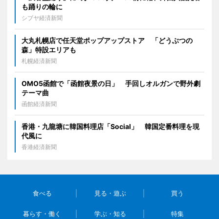
も踊りの輪に
シブヤ経済新聞
大丸札幌店で任天堂ポップアップストア 「どうぶつの
森」特設エリアも
札幌経済新聞
OMO5函館で「函館夜景の日」 手回しオルガンで野外劇
テーマ曲
函館経済新聞
香港・九龍塘に韓国料理店「Social」 韓国定番料理を現
代風に
香港経済新聞
食べる
見る・遊ぶ
買う
暮らす・働く
学ぶ・知る
特集