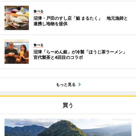
食べる
沼津・戸田のすし店「鮨 まるたく」 地元漁師と
連携し地物を提供
食べる
沼津「らーめん銀」が冷製「ほうじ茶ラーメン」
宮代製茶と4回目のコラボ
もっと見る
買う