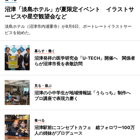
沼津「淡島ホテル」が夏限定イベント イラストサ
ービスや星空観望会など
淡島ホテル（沼津市内浦重寺）が8月6日、ポートレートイラストサー
ビスを始めた。
暮らす・働く
沼津発祥の医学研究会「U-TECH」開催へ 関係者
らが沼津市長を表敬訪問
見る・遊ぶ
沼津の小中学生が地域情報誌「うらっち」制作へ
プロ講座で表現力磨く
食べる
沼津駅前にコンセプトカフェ 総フォロワー100万
人の姉妹がプロデュース