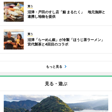
買う
沼津・戸田のすし店「鮨 まるたく」 地元漁師と
連携し地物を提供
買う
沼津「らーめん銀」が冷製「ほうじ茶ラーメン」
宮代製茶と4回目のコラボ
もっと見る
見る・遊ぶ