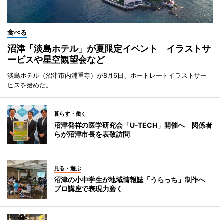
食べる
沼津「淡島ホテル」が夏限定イベント イラストサ
ービスや星空観望会など
淡島ホテル（沼津市内浦重寺）が8月6日、ポートレートイラストサー
ビスを始めた。
暮らす・働く
沼津発祥の医学研究会「U-TECH」開催へ 関係者
らが沼津市長を表敬訪問
見る・遊ぶ
沼津の小中学生が地域情報誌「うらっち」制作へ
プロ講座で表現力磨く