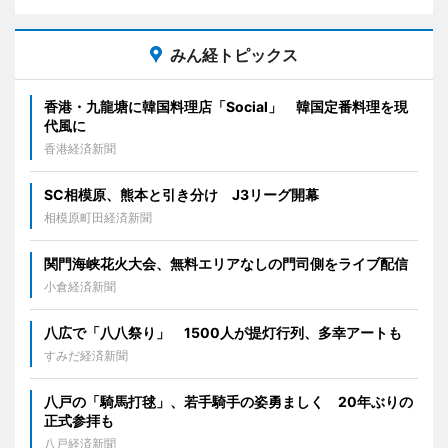
みん経トピックス
香港・九龍塘に韓国料理店「Social」 韓国定番料理を現
代風に
香港経済新聞
SC相模原、熊本と引き分け J3リーグ開幕
相模原町田経済新聞
関門海峡花火大会、無料エリアなしの門司側をライブ配信
小倉経済新聞
八広で「八八祭り」 1500人が提灯行列、多幸アートも
すみだ経済新聞
八戸の「騎馬打毬」、若手騎手の姿勇ましく 20年ぶりの
正式参拝も
八戸経済新聞