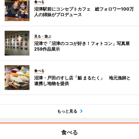
食べる
沼津駅前にコンセプトカフェ 総フォロワー100万
人の姉妹がプロデュース
見る・遊ぶ
沼津で「沼津のココが好き！フォトコン」写真展
259作品展示
食べる
沼津・戸田のすし店「鮨 まるたく」 地元漁師と
連携し地物を提供
もっと見る
食べる