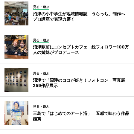
見る・遊ぶ
沼津の小中学生が地域情報誌「うらっち」制作へ
プロ講座で表現力磨く
見る・遊ぶ
沼津駅前にコンセプトカフェ 総フォロワー100万
人の姉妹がプロデュース
見る・遊ぶ
沼津で「沼津のココが好き！フォトコン」写真展
259作品展示
見る・遊ぶ
三島で「はじめてのアート浴」 五感で味わう作品
鑑賞