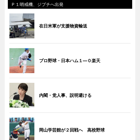
Ｐ１哨戒機、ジブチへ出発
在日米軍が支援物資輸送
プロ野球・日本ハム１―０楽天
内閣・党人事、説明避ける
岡山学芸館が２回戦へ 高校野球