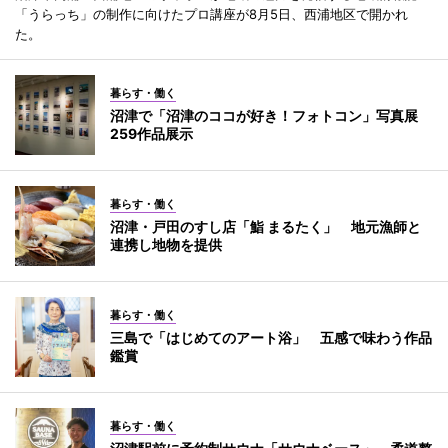
「うらっち」の制作に向けたプロ講座が8月5日、西浦地区で開かれ
た。
暮らす・働く
沼津で「沼津のココが好き！フォトコン」写真展
259作品展示
暮らす・働く
沼津・戸田のすし店「鮨 まるたく」 地元漁師と
連携し地物を提供
暮らす・働く
三島で「はじめてのアート浴」 五感で味わう作品
鑑賞
暮らす・働く