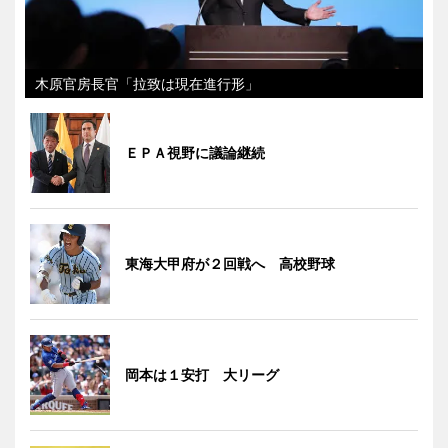
木原官房長官「拉致は現在進行形」
ＥＰＡ視野に議論継続
東海大甲府が２回戦へ 高校野球
岡本は１安打 大リーグ