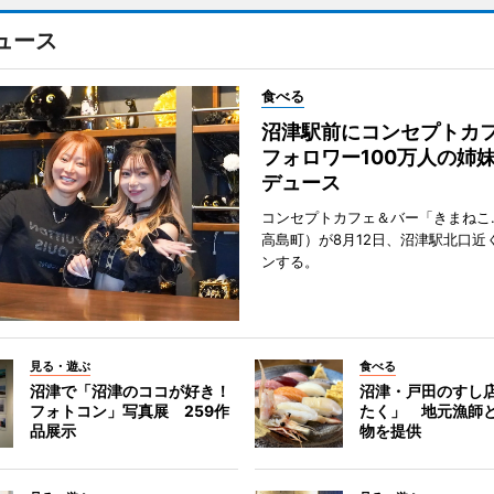
ュース
食べる
沼津駅前にコンセプトカ
フォロワー100万人の姉
デュース
コンセプトカフェ＆バー「きまねこ
高島町）が8月12日、沼津駅北口近
ンする。
見る・遊ぶ
食べる
沼津で「沼津のココが好き！
沼津・戸田のすし店
フォトコン」写真展 259作
たく」 地元漁師
品展示
物を提供