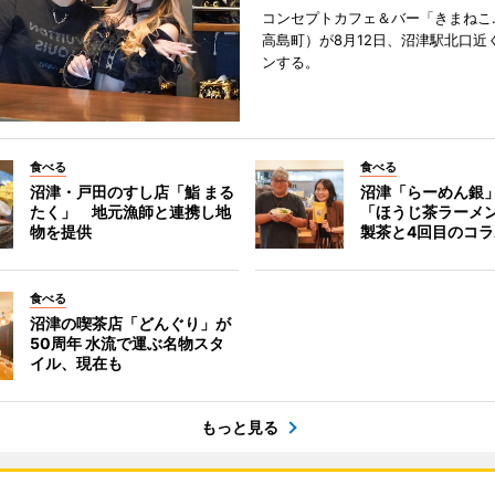
コンセプトカフェ＆バー「きまねこ
高島町）が8月12日、沼津駅北口近
ンする。
食べる
食べる
沼津・戸田のすし店「鮨 まる
沼津「らーめん銀
たく」 地元漁師と連携し地
「ほうじ茶ラーメ
物を提供
製茶と4回目のコラ
食べる
沼津の喫茶店「どんぐり」が
50周年 水流で運ぶ名物スタ
イル、現在も
もっと見る