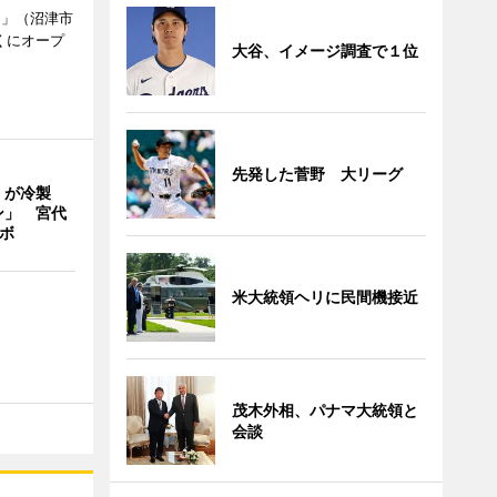
.」（沼津市
くにオープ
大谷、イメージ調査で１位
先発した菅野 大リーグ
」が冷製
ン」 宮代
ボ
米大統領ヘリに民間機接近
茂木外相、パナマ大統領と
会談