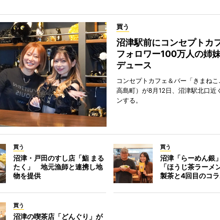
買う
沼津駅前にコンセプトカ
フォロワー100万人の姉
デュース
コンセプトカフェ＆バー「きまねこ
高島町）が8月12日、沼津駅北口近
ンする。
買う
買う
沼津・戸田のすし店「鮨 まる
沼津「らーめん銀
たく」 地元漁師と連携し地
「ほうじ茶ラーメ
物を提供
製茶と4回目のコラ
買う
沼津の喫茶店「どんぐり」が