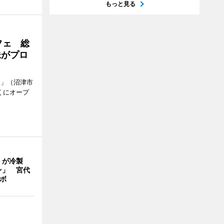
もっと見る
フェ 総
妹がプロ
.」（沼津市
くにオープ
」が冷製
ン」 宮代
ボ