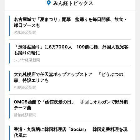
みん経トピックス
名古屋城で「夏まつり」開幕 盆踊りを毎日開催、飲食・
縁日ブースも
名駅経済新聞
「渋谷盆踊り」に6万7000人 109前に櫓、外国人観光客
も踊りの輪に
シブヤ経済新聞
大丸札幌店で任天堂ポップアップストア 「どうぶつの
森」特設エリアも
札幌経済新聞
OMO5函館で「函館夜景の日」 手回しオルガンで野外劇
テーマ曲
函館経済新聞
香港・九龍塘に韓国料理店「Social」 韓国定番料理を現
代風に