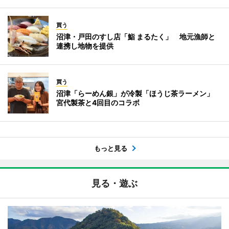
買う
沼津・戸田のすし店「鮨 まるたく」 地元漁師と
連携し地物を提供
買う
沼津「らーめん銀」が冷製「ほうじ茶ラーメン」
宮代製茶と4回目のコラボ
もっと見る
見る・遊ぶ