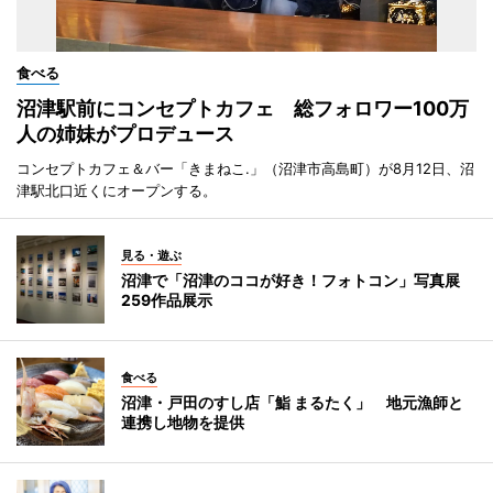
食べる
沼津駅前にコンセプトカフェ 総フォロワー100万
人の姉妹がプロデュース
コンセプトカフェ＆バー「きまねこ.」（沼津市高島町）が8月12日、沼
津駅北口近くにオープンする。
見る・遊ぶ
沼津で「沼津のココが好き！フォトコン」写真展
259作品展示
食べる
沼津・戸田のすし店「鮨 まるたく」 地元漁師と
連携し地物を提供