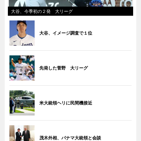
大谷、今季初の２発 大リーグ
大谷、イメージ調査で１位
先発した菅野 大リーグ
米大統領ヘリに民間機接近
茂木外相、パナマ大統領と会談