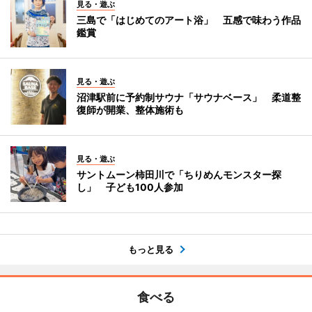
見る・遊ぶ
三島で「はじめてのアート浴」 五感で味わう作品
鑑賞
見る・遊ぶ
沼津駅前に予約制サウナ「サウナベース」 柔道整
復師が開業、整体施術も
見る・遊ぶ
サントムーン柿田川で「ちりめんモンスター探
し」 子ども100人参加
もっと見る
食べる