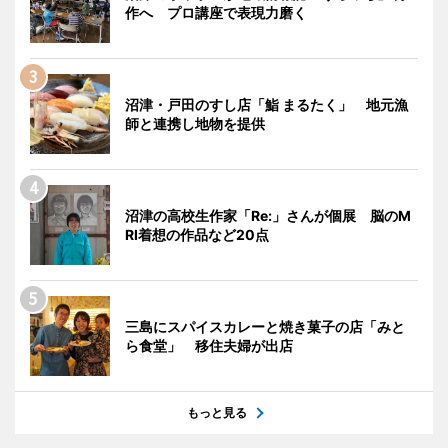
作へ プロ講座で表現力磨く
沼津・戸田のすし店「鮨 まるたく」 地元漁
師と連携し地物を提供
沼津の高校生作家「Re:」さんが個展 脳のM
RI着想の作品など20点
三島にスパイスカレーと焼き菓子の店「みと
ら食堂」 移住夫婦が出店
もっと見る