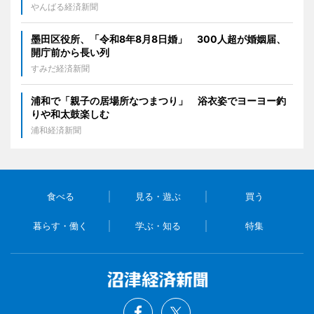
やんばる経済新聞
墨田区役所、「令和8年8月8日婚」 300人超が婚姻届、
開庁前から長い列
すみだ経済新聞
浦和で「親子の居場所なつまつり」 浴衣姿でヨーヨー釣
りや和太鼓楽しむ
浦和経済新聞
食べる
見る・遊ぶ
買う
暮らす・働く
学ぶ・知る
特集