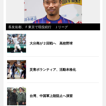
長友佑都、Ｆ東京で現役続行 Ｊリーグ
大分商が２回戦へ 高校野球
災害ボランティア、活動本格化
台湾、中国軍上陸阻止へ演習