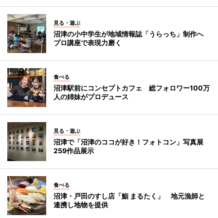
見る・遊ぶ
沼津の小中学生が地域情報誌「うらっち」制作へ
プロ講座で表現力磨く
食べる
沼津駅前にコンセプトカフェ 総フォロワー100万
人の姉妹がプロデュース
見る・遊ぶ
沼津で「沼津のココが好き！フォトコン」写真展
259作品展示
食べる
沼津・戸田のすし店「鮨 まるたく」 地元漁師と
連携し地物を提供