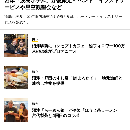
沼津「淡島ホテル」が夏限定イベント イラストサ
ービスや星空観望会など
淡島ホテル（沼津市内浦重寺）が8月6日、ポートレートイラストサー
ビスを始めた。
買う
沼津駅前にコンセプトカフェ 総フォロワー100万
人の姉妹がプロデュース
買う
沼津・戸田のすし店「鮨 まるたく」 地元漁師と
連携し地物を提供
買う
沼津「らーめん銀」が冷製「ほうじ茶ラーメン」
宮代製茶と4回目のコラボ