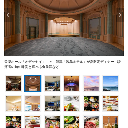
音楽ホール「オデッセイ」 ＝ 沼津「淡島ホテル」が夏限定ディナー 駿
河湾の旬の味覚と選べる食前酒など