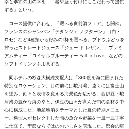
幸と季節の山の幸を、「器や盛り付けにもこだわって提供
する」という。
コース提供に合わせ、「選べる食前酒フェア」も開催。
フランスのシャンパン「テタンジェ ノクターン」（白・
ロゼ）など4種類から好みの1杯を選べる。ブドウぶどうを
搾ったストレートジュース「ジュー ド レザン」、プレミ
アムティー「ロイヤルブルーティー Fall in Love」などの
ソフトドリンクも用意する。
同ホテルの杉森大樹総支配人は「360度を海に囲まれた
特別なロケーション。目の前には駿河湾、遠くには富士山
を望み、刻々と表情を変える海景色が広がる。西伊豆・駿
河湾の豊かな海の幸と、伊豆の山々が育んだ旬の食材を中
心に構成した、地産地消をテーマとした夏の特別メニュ
ー。料理人がセレクトした旬の魚介や野菜を一皿一皿丁寧
に仕立て、季節ならではのおいしさを表現した。都会の喧