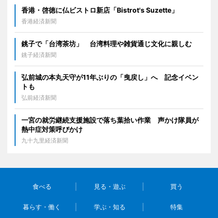
香港・啓徳に仏ビストロ新店「Bistrot's Suzette」
香港経済新聞
銚子で「台湾茶坊」 台湾料理や雑貨通じ文化に親しむ
銚子経済新聞
弘前城の本丸天守が11年ぶりの「曳戻し」へ 記念イベン
トも
弘前経済新聞
一宮の就労継続支援施設で落ち葉拾い作業 声かけ隊員が
熱中症対策呼びかけ
九十九里経済新聞
食べる
見る・遊ぶ
買う
暮らす・働く
学ぶ・知る
特集