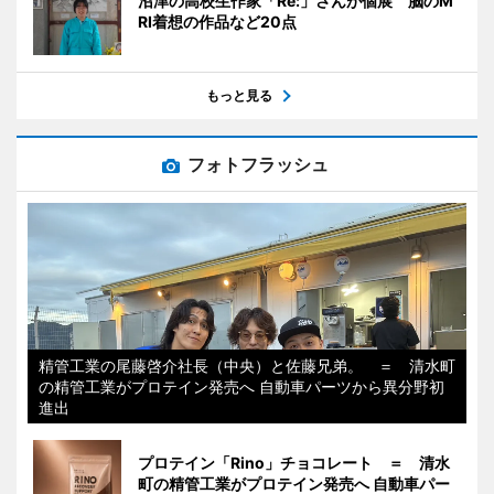
沼津の高校生作家「Re:」さんが個展 脳のM
RI着想の作品など20点
もっと見る
フォトフラッシュ
精管工業の尾藤啓介社長（中央）と佐藤兄弟。 ＝ 清水町
の精管工業がプロテイン発売へ 自動車パーツから異分野初
進出
プロテイン「Rino」チョコレート ＝ 清水
町の精管工業がプロテイン発売へ 自動車パー