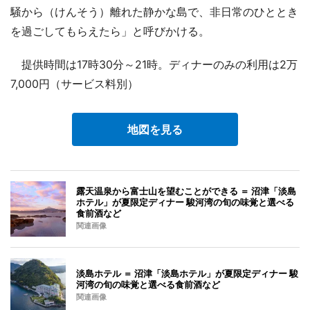
騒から（けんそう）離れた静かな島で、非日常のひととき
を過ごしてもらえたら」と呼びかける。
提供時間は17時30分～21時。ディナーのみの利用は2万
7,000円（サービス料別）
地図を見る
露天温泉から富士山を望むことができる ＝ 沼津「淡島
ホテル」が夏限定ディナー 駿河湾の旬の味覚と選べる
食前酒など
関連画像
淡島ホテル ＝ 沼津「淡島ホテル」が夏限定ディナー 駿
河湾の旬の味覚と選べる食前酒など
関連画像