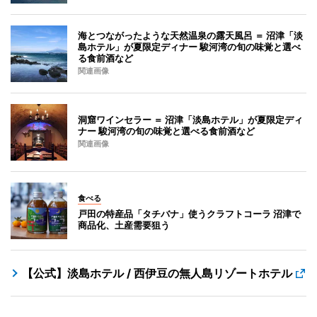
海とつながったような天然温泉の露天風呂 ＝ 沼津「淡
島ホテル」が夏限定ディナー 駿河湾の旬の味覚と選べ
る食前酒など
関連画像
洞窟ワインセラー ＝ 沼津「淡島ホテル」が夏限定ディ
ナー 駿河湾の旬の味覚と選べる食前酒など
関連画像
食べる
戸田の特産品「タチバナ」使うクラフトコーラ 沼津で
商品化、土産需要狙う
【公式】淡島ホテル / 西伊豆の無人島リゾートホテル