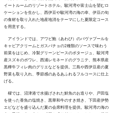
イートルームのリゾートホテル。駿河湾や富士山を望むロ
ケーションを生かし、西伊豆や駿河湾の海の幸、伊豆の旬
の食材を取り入れた地産地消をテーマにした夏限定コース
を用意する。
アイランドでは、アワビ鮑（あわび）のバヴァプールを
キャビアクリームとガスパチョの2種類のソースで味わう
前菜をはじめ、冷製グリーンピースのポタージュ、駿河湾
産スズキのポワレ、西浦レモネードのグラニテ、熊本県産
黒樺牛フィレ肉のグリエなどを提供。三島や西伊豆産の夏
野菜も取り入れ、季節感のあるあふれるフルコースに仕上
げる。
櫂では、沼津港で水揚げされた鮮魚のお造りや、戸田塩
を使った香魚の塩焼き、黒華和牛のすき焼き、下田産伊勢
エビなどを盛り込んだ夏の会席料理を提供。駿河湾の海の