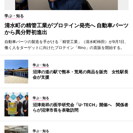
学ぶ・知る
清水町の精管工業がプロテイン発売へ 自動車パーツ
から異分野初進出
自動車パーツの製造を手がける「精管工業」（清水町柿田）が9月1日、
働く人をターゲットに向けたプロテイン「Rino」の直販を開始する。
学ぶ・知る
沼津の道の駅で熊本・荒尾の商品を販売 女性駅長
会が支援
学ぶ・知る
沼津発祥の医学研究会「U-TECH」開催へ 関係者
らが沼津市長を表敬訪問
学ぶ・知る