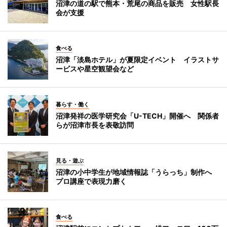
沼津の道の駅で熊本・荒尾の商品を販売 女性駅長
会が支援
食べる
沼津「淡島ホテル」が夏限定イベント イラストサ
ービスや星空観望会など
暮らす・働く
沼津発祥の医学研究会「U-TECH」開催へ 関係者
らが沼津市長を表敬訪問
見る・遊ぶ
沼津の小中学生が地域情報誌「うらっち」制作へ
プロ講座で表現力磨く
食べる