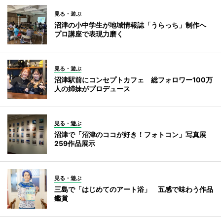
見る・遊ぶ
沼津の小中学生が地域情報誌「うらっち」制作へ
プロ講座で表現力磨く
見る・遊ぶ
沼津駅前にコンセプトカフェ 総フォロワー100万
人の姉妹がプロデュース
見る・遊ぶ
沼津で「沼津のココが好き！フォトコン」写真展
259作品展示
見る・遊ぶ
三島で「はじめてのアート浴」 五感で味わう作品
鑑賞