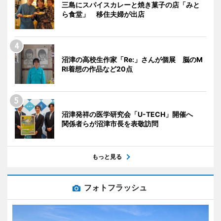
三島にスパイスカレーと焼き菓子の店「みと
ら食堂」 移住夫婦が出店
沼津の高校生作家「Re:」さんが個展 脳のM
RI着想の作品など20点
沼津発祥の医学研究会「U-TECH」開催へ
関係者らが沼津市長を表敬訪問
もっと見る
フォトフラッシュ