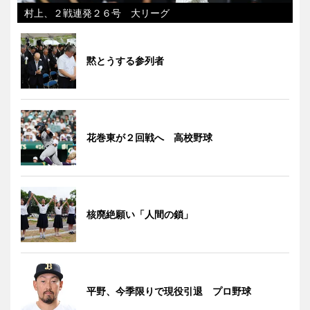
村上、２戦連発２６号 大リーグ
黙とうする参列者
花巻東が２回戦へ 高校野球
核廃絶願い「人間の鎖」
平野、今季限りで現役引退 プロ野球