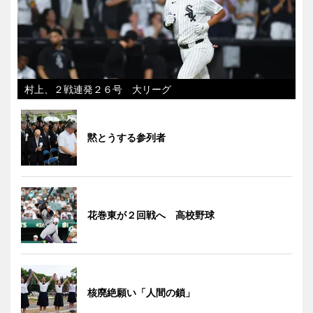
村上、２戦連発２６号 大リーグ
黙とうする参列者
花巻東が２回戦へ 高校野球
核廃絶願い「人間の鎖」