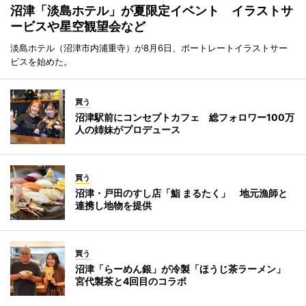
沼津「淡島ホテル」が夏限定イベント イラストサ
ービスや星空観望会など
淡島ホテル（沼津市内浦重寺）が8月6日、ポートレートイラストサー
ビスを始めた。
買う
沼津駅前にコンセプトカフェ 総フォロワー100万
人の姉妹がプロデュース
買う
沼津・戸田のすし店「鮨 まるたく」 地元漁師と
連携し地物を提供
買う
沼津「らーめん銀」が冷製「ほうじ茶ラーメン」
宮代製茶と4回目のコラボ