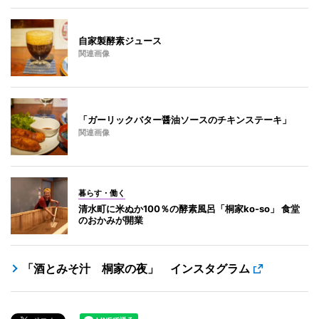
自家製酵素ジュース
関連画像
「ガーリックバター醤油ソースのチキンステーキ」
関連画像
暮らす・働く
清水町に米ぬか100％の酵素風呂「桐家ko-so」 食堂
のおかみが開業
「酒とみそ汁 桐家の夜」 インスタグラム