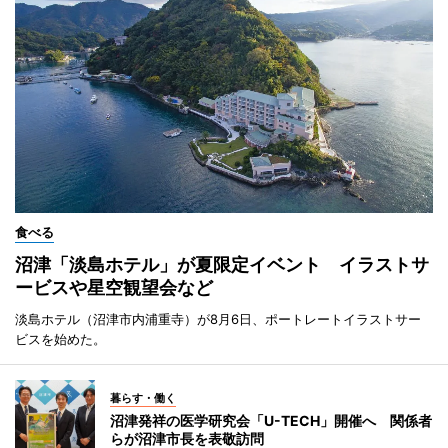
食べる
沼津「淡島ホテル」が夏限定イベント イラストサ
ービスや星空観望会など
淡島ホテル（沼津市内浦重寺）が8月6日、ポートレートイラストサー
ビスを始めた。
暮らす・働く
沼津発祥の医学研究会「U-TECH」開催へ 関係者
らが沼津市長を表敬訪問