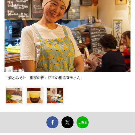
「酒とみそ汁 桐家の夜」店主の桐原直子さん