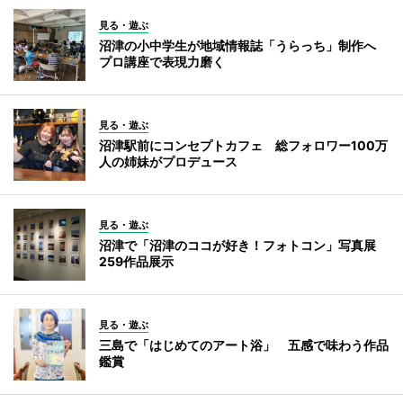
見る・遊ぶ
沼津の小中学生が地域情報誌「うらっち」制作へ
プロ講座で表現力磨く
見る・遊ぶ
沼津駅前にコンセプトカフェ 総フォロワー100万
人の姉妹がプロデュース
見る・遊ぶ
沼津で「沼津のココが好き！フォトコン」写真展
259作品展示
見る・遊ぶ
三島で「はじめてのアート浴」 五感で味わう作品
鑑賞