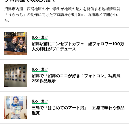
沼津市内浦・西浦地区の小中学生が地域の魅力を発信する地域情報誌
「うらっち」の制作に向けたプロ講座が8月5日、西浦地区で開かれ
た。
見る・遊ぶ
沼津駅前にコンセプトカフェ 総フォロワー100万
人の姉妹がプロデュース
見る・遊ぶ
沼津で「沼津のココが好き！フォトコン」写真展
259作品展示
見る・遊ぶ
三島で「はじめてのアート浴」 五感で味わう作品
鑑賞