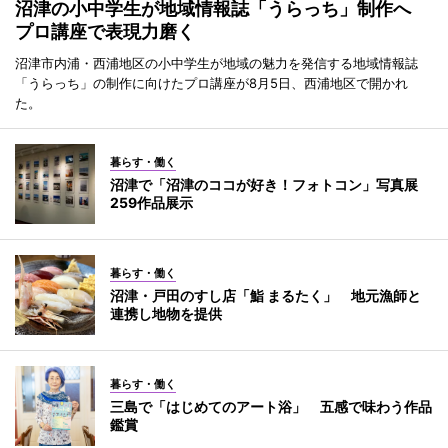
沼津の小中学生が地域情報誌「うらっち」制作へ
プロ講座で表現力磨く
沼津市内浦・西浦地区の小中学生が地域の魅力を発信する地域情報誌
「うらっち」の制作に向けたプロ講座が8月5日、西浦地区で開かれ
た。
暮らす・働く
沼津で「沼津のココが好き！フォトコン」写真展
259作品展示
暮らす・働く
沼津・戸田のすし店「鮨 まるたく」 地元漁師と
連携し地物を提供
暮らす・働く
三島で「はじめてのアート浴」 五感で味わう作品
鑑賞