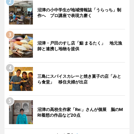
沼津の小中学生が地域情報誌「うらっち」制
作へ プロ講座で表現力磨く
沼津・戸田のすし店「鮨 まるたく」 地元漁
師と連携し地物を提供
三島にスパイスカレーと焼き菓子の店「みと
ら食堂」 移住夫婦が出店
沼津の高校生作家「Re:」さんが個展 脳のM
RI着想の作品など20点