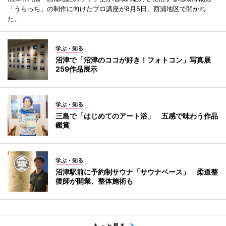
「うらっち」の制作に向けたプロ講座が8月5日、西浦地区で開かれ
た。
学ぶ・知る
沼津で「沼津のココが好き！フォトコン」写真展
259作品展示
学ぶ・知る
三島で「はじめてのアート浴」 五感で味わう作品
鑑賞
学ぶ・知る
沼津駅前に予約制サウナ「サウナベース」 柔道整
復師が開業、整体施術も
もっと見る