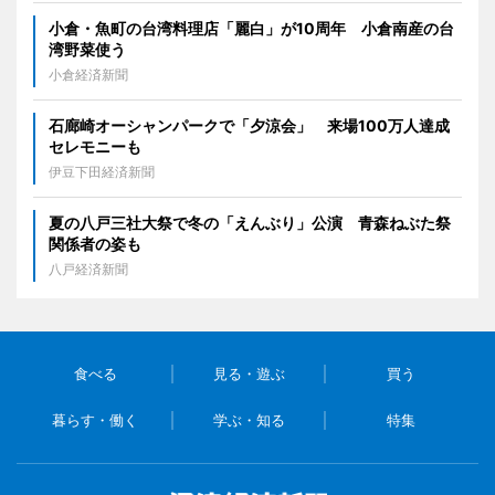
小倉・魚町の台湾料理店「麗白」が10周年 小倉南産の台
湾野菜使う
小倉経済新聞
石廊崎オーシャンパークで「夕涼会」 来場100万人達成
セレモニーも
伊豆下田経済新聞
夏の八戸三社大祭で冬の「えんぶり」公演 青森ねぶた祭
関係者の姿も
八戸経済新聞
食べる
見る・遊ぶ
買う
暮らす・働く
学ぶ・知る
特集