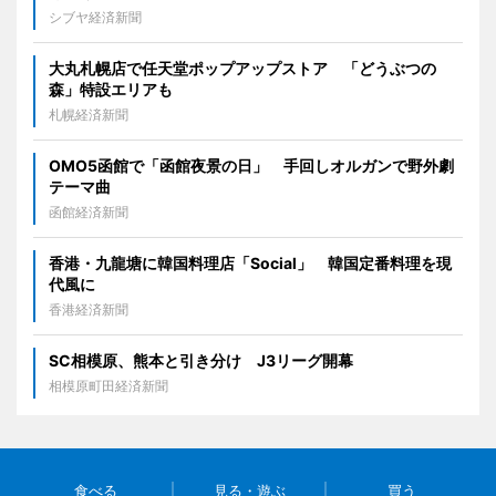
シブヤ経済新聞
大丸札幌店で任天堂ポップアップストア 「どうぶつの
森」特設エリアも
札幌経済新聞
OMO5函館で「函館夜景の日」 手回しオルガンで野外劇
テーマ曲
函館経済新聞
香港・九龍塘に韓国料理店「Social」 韓国定番料理を現
代風に
香港経済新聞
SC相模原、熊本と引き分け J3リーグ開幕
相模原町田経済新聞
食べる
見る・遊ぶ
買う