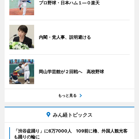
プロ野球・日本ハム１―０楽天
内閣・党人事、説明避ける
岡山学芸館が２回戦へ 高校野球
もっと見る
みん経トピックス
「渋谷盆踊り」に6万7000人 109前に櫓、外国人観光客
も踊りの輪に