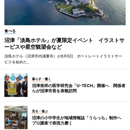
食べる
沼津「淡島ホテル」が夏限定イベント イラストサ
ービスや星空観望会など
淡島ホテル（沼津市内浦重寺）が8月6日、ポートレートイラストサー
ビスを始めた。
暮らす・働く
沼津発祥の医学研究会「U-TECH」開催へ 関係者
らが沼津市長を表敬訪問
見る・遊ぶ
沼津の小中学生が地域情報誌「うらっち」制作へ
プロ講座で表現力磨く