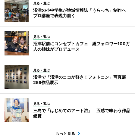
見る・遊ぶ
沼津の小中学生が地域情報誌「うらっち」制作へ
プロ講座で表現力磨く
見る・遊ぶ
沼津駅前にコンセプトカフェ 総フォロワー100万
人の姉妹がプロデュース
見る・遊ぶ
沼津で「沼津のココが好き！フォトコン」写真展
259作品展示
見る・遊ぶ
三島で「はじめてのアート浴」 五感で味わう作品
鑑賞
もっと見る