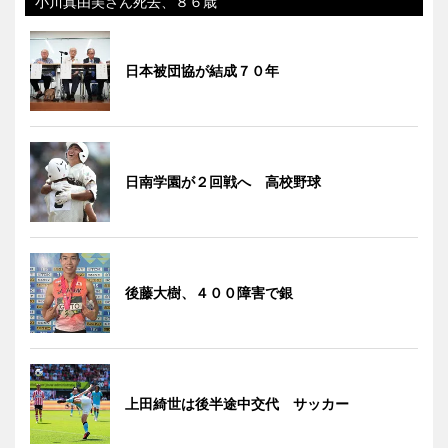
小川真由美さん死去、８６歳
日本被団協が結成７０年
日南学園が２回戦へ 高校野球
後藤大樹、４００障害で銀
上田綺世は後半途中交代 サッカー