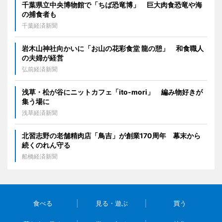
千葉県立中央博物館で「ちば恐竜博」 巨大肉食恐竜や海
の捕食者も
千葉経済新聞
岩木山神社向かいに「お山の花彩食堂 龍の憩」 和食職人
の夫婦が経営
弘前経済新聞
浅草・松が谷にニットカフェ「ito-mori」 編み物好きが
集う場に
浅草経済新聞
北習志野の老舗精肉店「鳥吉」が創業170周年 幕末から
続くのれん守る
船橋経済新聞
食べる
見る・遊ぶ
買う