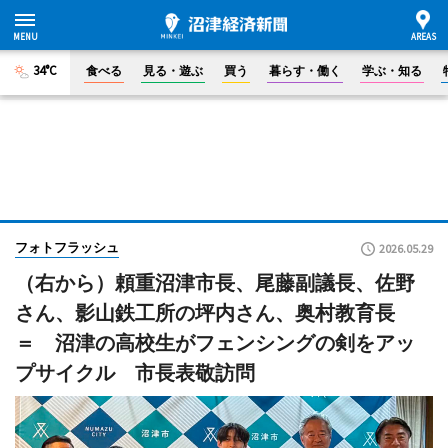
34°C
食べる
見る・遊ぶ
買う
暮らす・働く
学ぶ・知る
フォトフラッシュ
2026.05.29
（右から）頼重沼津市長、尾藤副議長、佐野
さん、影山鉄工所の坪内さん、奥村教育長
＝ 沼津の高校生がフェンシングの剣をアッ
プサイクル 市長表敬訪問