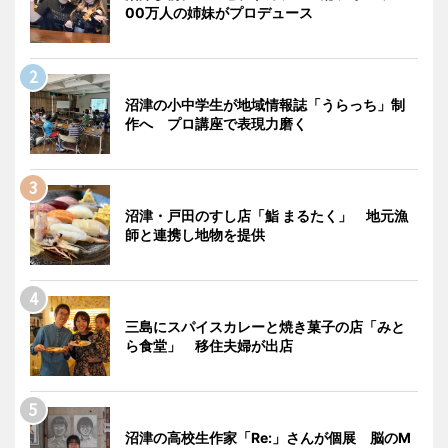
00万人の姉妹がプロデュース
沼津の小中学生が地域情報誌「うらっち」制
作へ プロ講座で表現力磨く
沼津・戸田のすし店「鮨 まるたく」 地元漁
師と連携し地物を提供
三島にスパイスカレーと焼き菓子の店「みと
ら食堂」 移住夫婦が出店
沼津の高校生作家「Re:」さんが個展 脳のM