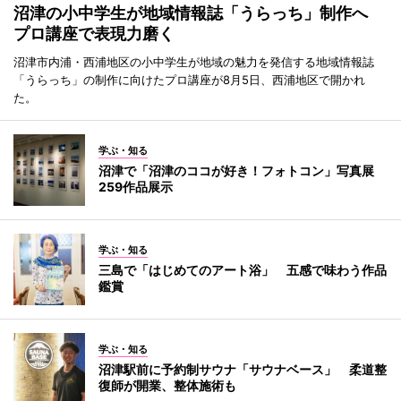
沼津の小中学生が地域情報誌「うらっち」制作へ
プロ講座で表現力磨く
沼津市内浦・西浦地区の小中学生が地域の魅力を発信する地域情報誌
「うらっち」の制作に向けたプロ講座が8月5日、西浦地区で開かれ
た。
学ぶ・知る
沼津で「沼津のココが好き！フォトコン」写真展
259作品展示
学ぶ・知る
三島で「はじめてのアート浴」 五感で味わう作品
鑑賞
学ぶ・知る
沼津駅前に予約制サウナ「サウナベース」 柔道整
復師が開業、整体施術も