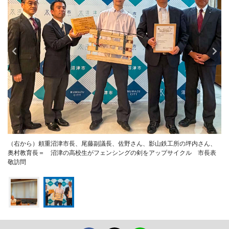
（右から）頼重沼津市長、尾藤副議長、佐野さん、影山鉄工所の坪内さん、
奥村教育長＝ 沼津の高校生がフェンシングの剣をアップサイクル 市長表
敬訪問