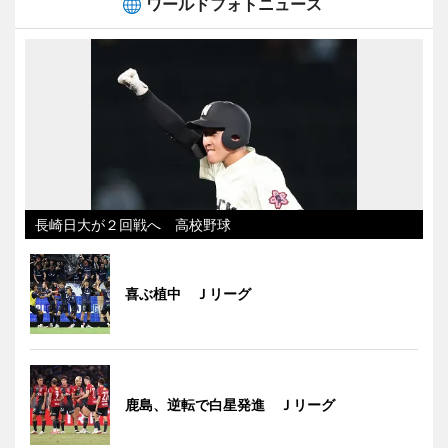
ワールドフォトニュース
長崎日大が２回戦へ 高校野球
喜ぶ植中 Ｊリーグ
鹿島、逆転で白星発進 Ｊリーグ