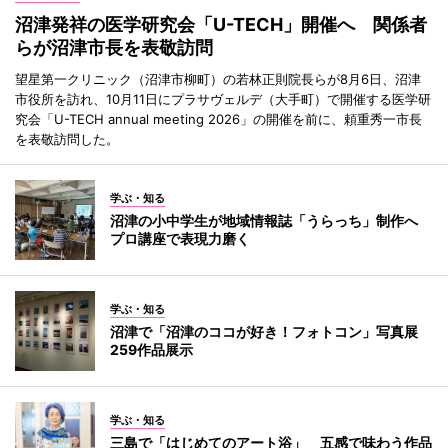
沼津発祥の医学研究会「U-TECH」開催へ 関係者
らが沼津市長を表敬訪問
望星第一クリニック（沼津市柳町）の若林正則院長らが8月6日、沼津
市役所を訪れ、10月11日にプラサヴェルデ（大手町）で開催する医学研
究会「U-TECH annual meeting 2026」の開催を前に、頼重秀一市長
を表敬訪問した。
学ぶ・知る
沼津の小中学生が地域情報誌「うらっち」制作へ
プロ講座で表現力磨く
学ぶ・知る
沼津で「沼津のココが好き！フォトコン」写真展
259作品展示
学ぶ・知る
三島で「はじめてのアート浴」 五感で味わう作品