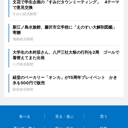
文花で学生企画の「すみだタウンミーティング」 4テーマ
で意見交換
すみだ経済新聞
新江ノ島水族館、藤沢市立学校に「えのすい大解剖図鑑」
寄贈
湘南経済新聞
大学生の木村栞さん、八戸三社大祭の行列を2周 ゴールで
着替えてまた出発
八戸経済新聞
経堂のベーカリー「オンカ」が15周年プレイベント かき
氷を500円で販売
経堂経済新聞
食べる
見る・遊ぶ
買う