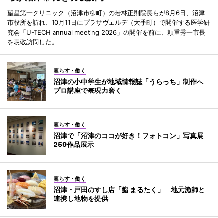
望星第一クリニック（沼津市柳町）の若林正則院長らが8月6日、沼津
市役所を訪れ、10月11日にプラサヴェルデ（大手町）で開催する医学研
究会「U-TECH annual meeting 2026」の開催を前に、頼重秀一市長
を表敬訪問した。
暮らす・働く
沼津の小中学生が地域情報誌「うらっち」制作へ
プロ講座で表現力磨く
暮らす・働く
沼津で「沼津のココが好き！フォトコン」写真展
259作品展示
暮らす・働く
沼津・戸田のすし店「鮨 まるたく」 地元漁師と
連携し地物を提供