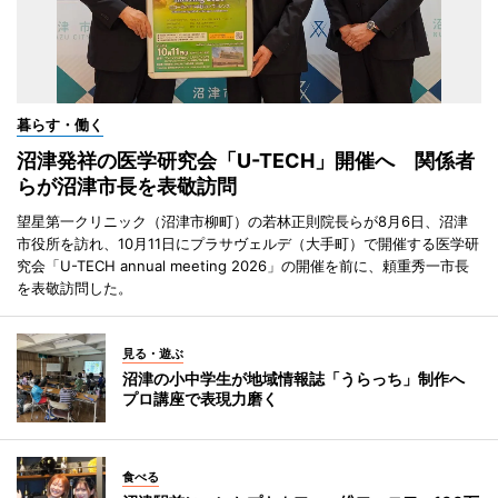
暮らす・働く
沼津発祥の医学研究会「U-TECH」開催へ 関係者
らが沼津市長を表敬訪問
望星第一クリニック（沼津市柳町）の若林正則院長らが8月6日、沼津
市役所を訪れ、10月11日にプラサヴェルデ（大手町）で開催する医学研
究会「U-TECH annual meeting 2026」の開催を前に、頼重秀一市長
を表敬訪問した。
見る・遊ぶ
沼津の小中学生が地域情報誌「うらっち」制作へ
プロ講座で表現力磨く
食べる