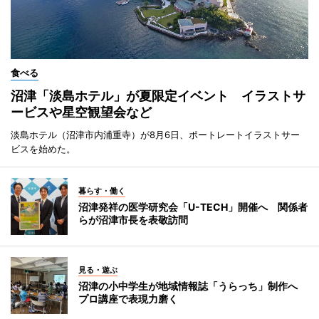
食べる
沼津「淡島ホテル」が夏限定イベント イラストサ
ービスや星空観望会など
淡島ホテル（沼津市内浦重寺）が8月6日、ポートレートイラストサー
ビスを始めた。
暮らす・働く
沼津発祥の医学研究会「U-TECH」開催へ 関係者
らが沼津市長を表敬訪問
見る・遊ぶ
沼津の小中学生が地域情報誌「うらっち」制作へ
プロ講座で表現力磨く