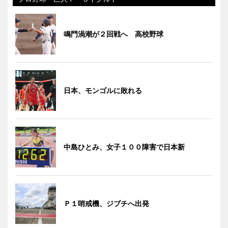
鳴門渦潮が２回戦へ 高校野球
日本、モンゴルに敗れる
中島ひとみ、女子１００障害で日本新
Ｐ１哨戒機、ジブチへ出発