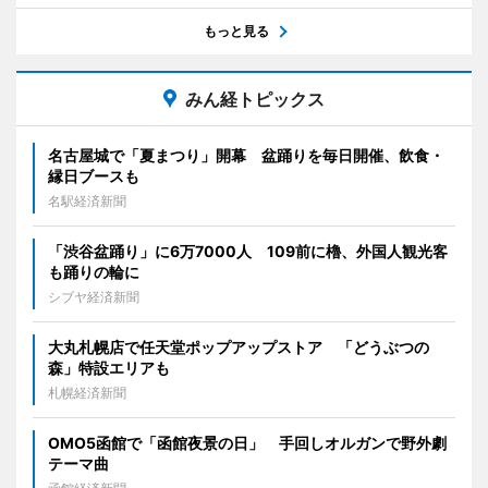
もっと見る
みん経トピックス
名古屋城で「夏まつり」開幕 盆踊りを毎日開催、飲食・
縁日ブースも
名駅経済新聞
「渋谷盆踊り」に6万7000人 109前に櫓、外国人観光客
も踊りの輪に
シブヤ経済新聞
大丸札幌店で任天堂ポップアップストア 「どうぶつの
森」特設エリアも
札幌経済新聞
OMO5函館で「函館夜景の日」 手回しオルガンで野外劇
テーマ曲