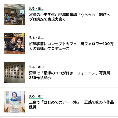
見る・遊ぶ
沼津の小中学生が地域情報誌「うらっち」制作へ
プロ講座で表現力磨く
見る・遊ぶ
沼津駅前にコンセプトカフェ 総フォロワー100万
人の姉妹がプロデュース
見る・遊ぶ
沼津で「沼津のココが好き！フォトコン」写真展
259作品展示
見る・遊ぶ
三島で「はじめてのアート浴」 五感で味わう作品
鑑賞