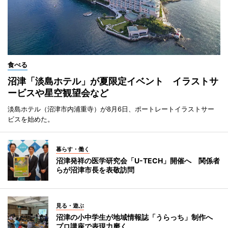
食べる
沼津「淡島ホテル」が夏限定イベント イラストサ
ービスや星空観望会など
淡島ホテル（沼津市内浦重寺）が8月6日、ポートレートイラストサー
ビスを始めた。
暮らす・働く
沼津発祥の医学研究会「U-TECH」開催へ 関係者
らが沼津市長を表敬訪問
見る・遊ぶ
沼津の小中学生が地域情報誌「うらっち」制作へ
プロ講座で表現力磨く