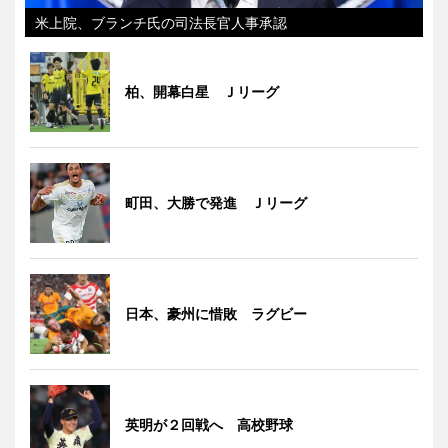
米上院、ブランチ氏の司法長官人事承認
柏、開幕白星 Ｊリーグ
町田、大勝で発進 Ｊリーグ
日本、豪州に惜敗 ラグビー
英明が２回戦へ 高校野球