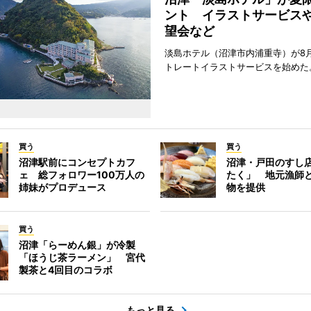
ント イラストサービス
望会など
淡島ホテル（沼津市内浦重寺）が8
トレートイラストサービスを始めた
買う
買う
沼津駅前にコンセプトカフ
沼津・戸田のすし店
ェ 総フォロワー100万人の
たく」 地元漁師
姉妹がプロデュース
物を提供
買う
沼津「らーめん銀」が冷製
「ほうじ茶ラーメン」 宮代
製茶と4回目のコラボ
もっと見る