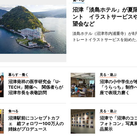
沼津「淡島ホテル」が夏
ント イラストサービス
望会など
淡島ホテル（沼津市内浦重寺）が8
トレートイラストサービスを始めた
暮らす・働く
見る・遊ぶ
沼津発祥の医学研究会「U-
沼津の小中学生が
TECH」開催へ 関係者らが
「うらっち」制作
沼津市長を表敬訪問
座で表現力磨く
食べる
見る・遊ぶ
沼津駅前にコンセプトカフ
沼津で「沼津のコ
ェ 総フォロワー100万人の
フォトコン」写真展
姉妹がプロデュース
品展示