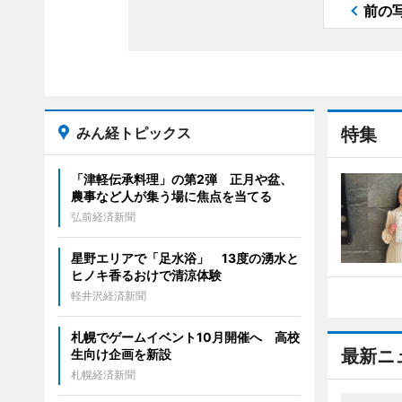
前の
みん経トピックス
特集
「津軽伝承料理」の第2弾 正月や盆、
農事など人が集う場に焦点を当てる
弘前経済新聞
星野エリアで「足水浴」 13度の湧水と
ヒノキ香るおけで清涼体験
軽井沢経済新聞
札幌でゲームイベント10月開催へ 高校
最新ニ
生向け企画を新設
札幌経済新聞