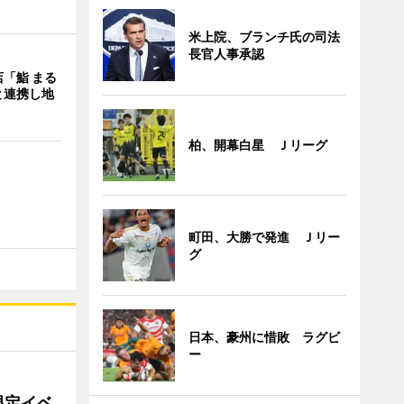
米上院、ブランチ氏の司法
長官人事承認
「鮨 まる
と連携し地
柏、開幕白星 Ｊリーグ
町田、大勝で発進 Ｊリー
グ
日本、豪州に惜敗 ラグビ
ー
限定イベ