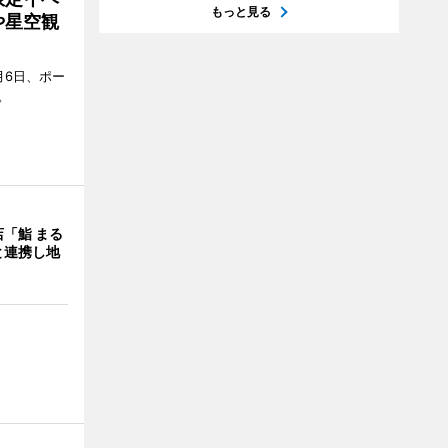
もっと見る
や星空観
月6日、ポー
。
「鮨 まる
と連携し地