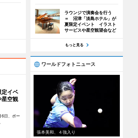
ラウンジで演奏会を行う
＝ 沼津「淡島ホテル」が
夏限定イベント イラスト
サービスや星空観望会など
もっと見る
ワールドフォトニュース
限定イベ
や星空観
月6日、ポー
。
張本美和、４強入り