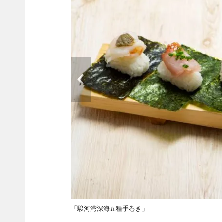
「駿河湾深海五種手巻き」