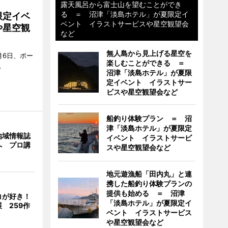
露天風呂から富士山を望むことができ
る ＝ 沼津「淡島ホテル」が夏限定イ
限定イベ
ベント イラストサービスや星空観望会
や星空観
など
無人島から見上げる星空を
月6日、ポー
楽しむことができる ＝
。
沼津「淡島ホテル」が夏限
定イベント イラストサー
ビスや星空観望会など
船釣り体験プラン ＝ 沼
津「淡島ホテル」が夏限定
地域情報誌
イベント イラストサービ
へ プロ講
スや星空観望会など
地元遊漁船「田内丸」と連
携した船釣り体験プランの
提供も始める ＝ 沼津
コが好き！
「淡島ホテル」が夏限定イ
 259作
ベント イラストサービス
や星空観望会など