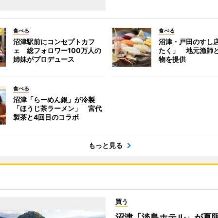
食べる
食べる
沼津駅前にコンセプトカフ
沼津・戸田のすし店
ェ 総フォロワー100万人の
たく」 地元漁師
姉妹がプロデュース
物を提供
食べる
沼津「らーめん銀」が冷製
「ほうじ茶ラーメン」 宮代
製茶と4回目のコラボ
もっと見る
買う
沼津「淡島ホテル」が夏