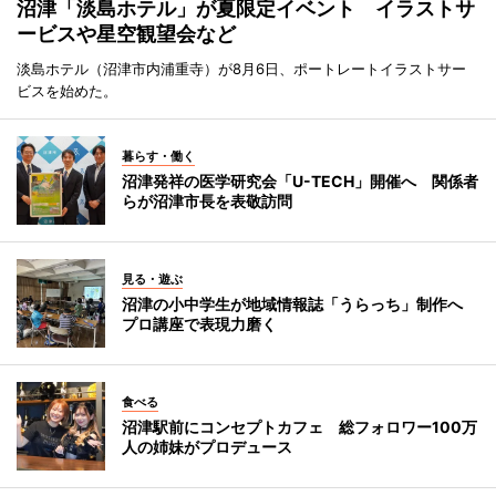
沼津「淡島ホテル」が夏限定イベント イラストサ
ービスや星空観望会など
淡島ホテル（沼津市内浦重寺）が8月6日、ポートレートイラストサー
ビスを始めた。
暮らす・働く
沼津発祥の医学研究会「U-TECH」開催へ 関係者
らが沼津市長を表敬訪問
見る・遊ぶ
沼津の小中学生が地域情報誌「うらっち」制作へ
プロ講座で表現力磨く
食べる
沼津駅前にコンセプトカフェ 総フォロワー100万
人の姉妹がプロデュース