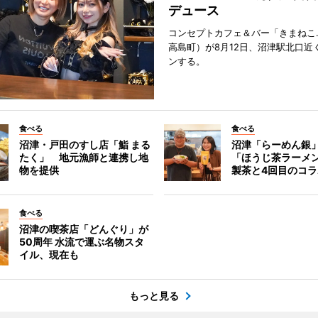
デュース
コンセプトカフェ＆バー「きまねこ
高島町）が8月12日、沼津駅北口近
ンする。
食べる
食べる
沼津・戸田のすし店「鮨 まる
沼津「らーめん銀
たく」 地元漁師と連携し地
「ほうじ茶ラーメ
物を提供
製茶と4回目のコラ
食べる
沼津の喫茶店「どんぐり」が
50周年 水流で運ぶ名物スタ
イル、現在も
もっと見る