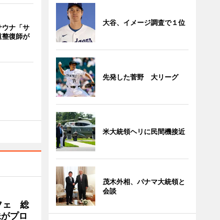
大谷、イメージ調査で１位
サウナ「サ
道整復師が
先発した菅野 大リーグ
米大統領ヘリに民間機接近
茂木外相、パナマ大統領と
会談
フェ 総
妹がプロ