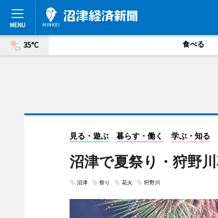
食べる
35°C
見る・遊ぶ
暮らす・働く
学ぶ・知る
沼津で夏祭り・狩野川
沼津
祭り
花火
狩野川