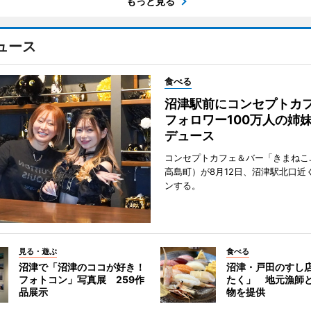
もっと見る
ュース
食べる
沼津駅前にコンセプトカ
フォロワー100万人の姉
デュース
コンセプトカフェ＆バー「きまねこ
高島町）が8月12日、沼津駅北口近
ンする。
見る・遊ぶ
食べる
沼津で「沼津のココが好き！
沼津・戸田のすし店
フォトコン」写真展 259作
たく」 地元漁師
品展示
物を提供