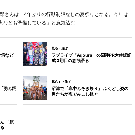
郎さんは「4年ぶりの行動制限なしの夏祭りとなる。今年は
花火なども準備している」と意気込む。
見る・遊ぶ
対策など
ラブライブ「Aqours」の沼津PR大使認証
式 3期目の意欲語る
暮らす・働く
の「勇み踊
沼津で「寒中みそぎ祭り」 ふんどし姿の
男たちが海でみこし担ぐ
ん 「範
る