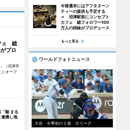
今後週末にはアフタヌーン
ティーの提供も予定する
＝ 沼津駅前にコンセプト
カフェ 総フォロワー100
万人の姉妹がプロデュース
もっと見る
フェ 総
妹がプロ
ワールドフォトニュース
.」（沼津市
くにオープ
「鮨 まる
と連携し地
大谷、今季初の２発 大リーグ