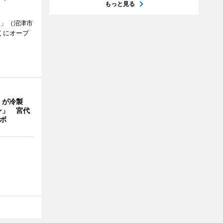
もっと見る
.」（沼津市
くにオープ
」が冷製
ン」 宮代
ボ