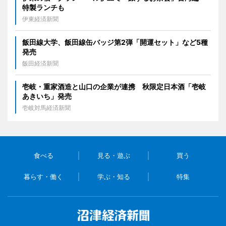
特製ランチも
伊東経済新聞
飯田線大学、飯田線缶バッジ第2弾「開運セット」など5種
発売
飯田経済新聞
壱岐・重家酒造と山口の企業が連携 秋限定日本酒「壱岐
あきいち」発売
壱岐対馬経済新聞
食べる
見る・遊ぶ
買う
暮らす・働く
学ぶ・知る
特集