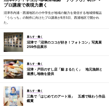
プロ講座で表現力磨く
沼津市内浦・西浦地区の小中学生が地域の魅力を発信する地域情報誌
「うらっち」の制作に向けたプロ講座が8月5日、西浦地区で開かれ
た。
暮らす・働く
沼津で「沼津のココが好き！フォトコン」写真展
259作品展示
暮らす・働く
沼津・戸田のすし店「鮨 まるたく」 地元漁師と
連携し地物を提供
暮らす・働く
三島で「はじめてのアート浴」 五感で味わう作品
鑑賞