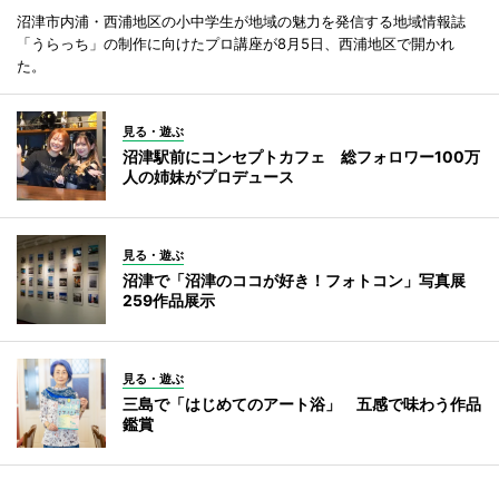
沼津市内浦・西浦地区の小中学生が地域の魅力を発信する地域情報誌
「うらっち」の制作に向けたプロ講座が8月5日、西浦地区で開かれ
た。
見る・遊ぶ
沼津駅前にコンセプトカフェ 総フォロワー100万
人の姉妹がプロデュース
見る・遊ぶ
沼津で「沼津のココが好き！フォトコン」写真展
259作品展示
見る・遊ぶ
三島で「はじめてのアート浴」 五感で味わう作品
鑑賞