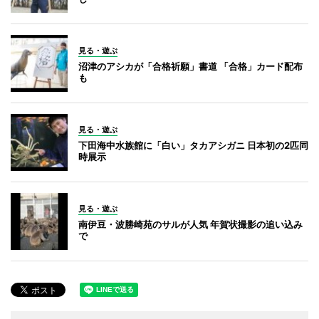
見る・遊ぶ
沼津のアシカが「合格祈願」書道 「合格」カード配布
も
見る・遊ぶ
下田海中水族館に「白い」タカアシガニ 日本初の2匹同
時展示
見る・遊ぶ
南伊豆・波勝崎苑のサルが人気 年賀状撮影の追い込み
で