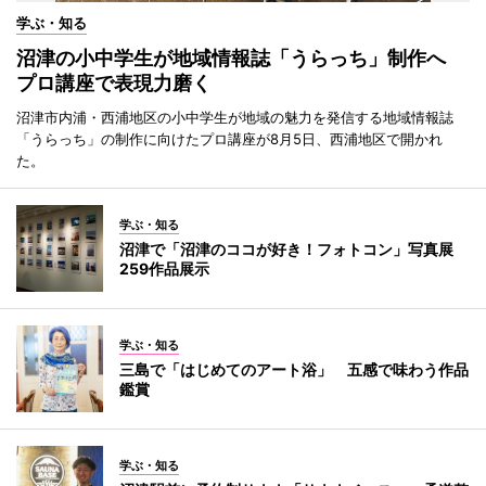
学ぶ・知る
沼津の小中学生が地域情報誌「うらっち」制作へ
プロ講座で表現力磨く
沼津市内浦・西浦地区の小中学生が地域の魅力を発信する地域情報誌
「うらっち」の制作に向けたプロ講座が8月5日、西浦地区で開かれ
た。
学ぶ・知る
沼津で「沼津のココが好き！フォトコン」写真展
259作品展示
学ぶ・知る
三島で「はじめてのアート浴」 五感で味わう作品
鑑賞
学ぶ・知る