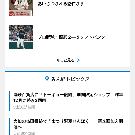
あいさつされる悠仁さま
プロ野球・西武２―５ソフトバンク
もっと見る
みん経トピックス
遠鉄百貨店に「トーキョー煎餅」期間限定ショップ 昨年
12月に続き2回目
浜松経済新聞
大仙の払田柵跡で「まつり彩夏せんぼく」 新企画加え開
催へ
大仙経済新聞