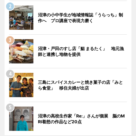
沼津の小中学生が地域情報誌「うらっち」制
作へ プロ講座で表現力磨く
沼津・戸田のすし店「鮨 まるたく」 地元漁
師と連携し地物を提供
三島にスパイスカレーと焼き菓子の店「みと
ら食堂」 移住夫婦が出店
沼津の高校生作家「Re:」さんが個展 脳のM
RI着想の作品など20点