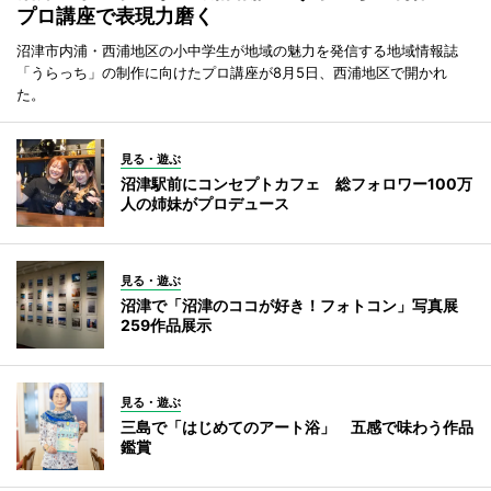
プロ講座で表現力磨く
沼津市内浦・西浦地区の小中学生が地域の魅力を発信する地域情報誌
「うらっち」の制作に向けたプロ講座が8月5日、西浦地区で開かれ
た。
見る・遊ぶ
沼津駅前にコンセプトカフェ 総フォロワー100万
人の姉妹がプロデュース
見る・遊ぶ
沼津で「沼津のココが好き！フォトコン」写真展
259作品展示
見る・遊ぶ
三島で「はじめてのアート浴」 五感で味わう作品
鑑賞