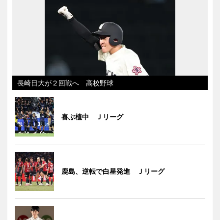
長崎日大が２回戦へ 高校野球
喜ぶ植中 Ｊリーグ
鹿島、逆転で白星発進 Ｊリーグ