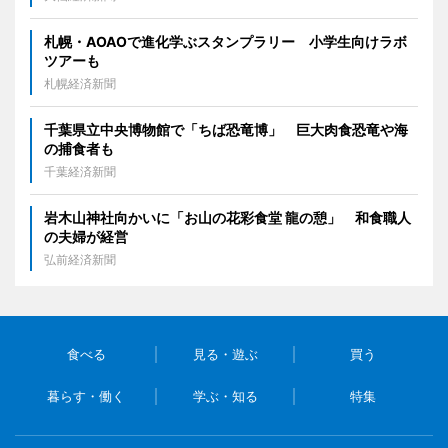
札幌・AOAOで進化学ぶスタンプラリー 小学生向けラボ
ツアーも
札幌経済新聞
千葉県立中央博物館で「ちば恐竜博」 巨大肉食恐竜や海
の捕食者も
千葉経済新聞
岩木山神社向かいに「お山の花彩食堂 龍の憩」 和食職人
の夫婦が経営
弘前経済新聞
食べる
見る・遊ぶ
買う
暮らす・働く
学ぶ・知る
特集