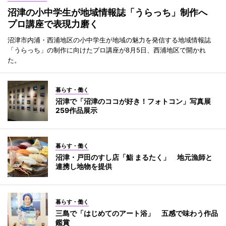
沼津の小中学生が地域情報誌「うらっち」制作へ
プロ講座で表現力磨く
沼津市内浦・西浦地区の小中学生が地域の魅力を発信する地域情報誌
「うらっち」の制作に向けたプロ講座が8月5日、西浦地区で開かれ
た。
暮らす・働く
沼津で「沼津のココが好き！フォトコン」写真展
259作品展示
暮らす・働く
沼津・戸田のすし店「鮨 まるたく」 地元漁師と
連携し地物を提供
暮らす・働く
三島で「はじめてのアート浴」 五感で味わう作品
鑑賞