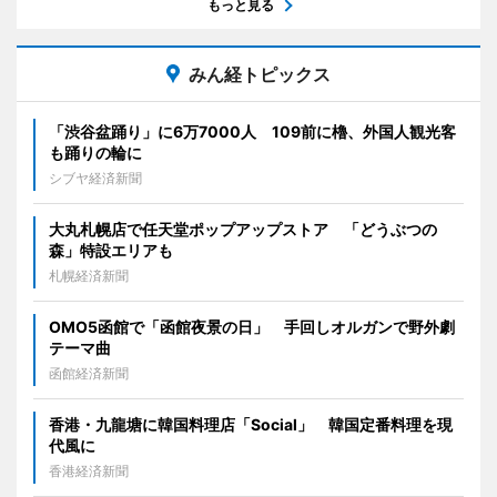
もっと見る
みん経トピックス
「渋谷盆踊り」に6万7000人 109前に櫓、外国人観光客
も踊りの輪に
シブヤ経済新聞
大丸札幌店で任天堂ポップアップストア 「どうぶつの
森」特設エリアも
札幌経済新聞
OMO5函館で「函館夜景の日」 手回しオルガンで野外劇
テーマ曲
函館経済新聞
香港・九龍塘に韓国料理店「Social」 韓国定番料理を現
代風に
香港経済新聞