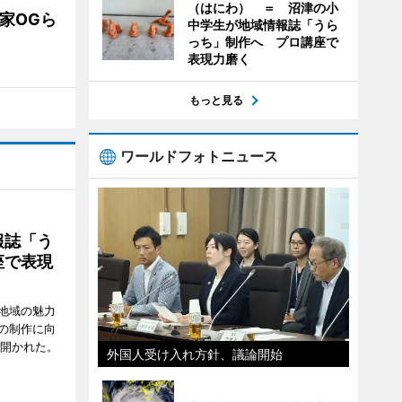
（はにわ） ＝ 沼津の小
業家OGら
中学生が地域情報誌「うら
っち」制作へ プロ講座で
表現力磨く
もっと見る
ワールドフォトニュース
報誌「う
座で表現
地域の魅力
の制作に向
で開かれた。
外国人受け入れ方針、議論開始