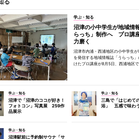
知る
学ぶ・知る
沼津の小中学生が地域情
らっち」制作へ プロ講
力磨く
沼津市内浦・西浦地区の小中学生が
を発信する地域情報誌「うらっち」
けたプロ講座が8月5日、西浦地区
学ぶ・知る
学ぶ・知る
沼津で「沼津のココが好き！
三島で「はじめて
フォトコン」写真展 259作
浴」 五感で味わ
品展示
学ぶ・知る
沼津駅前に予約制サウナ「サ