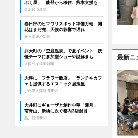
ぷく屋」 能登から移住、熊本支援も
金沢経済新聞
春日部のヒマワリスポット準備万端 開
花はまだ先、天候の影響で遅れ
春日部経済新聞
弁天町の「空庭温泉」で夏イベント 妖
最新ニ
怪テーマに参加型ショーや謎解きも
大阪ベイ経済新聞
大津に「フラワー飯店」 ランチやカフ
ェも提供するエスニック居酒屋
びわ湖大津経済新聞
大井町にギョーザと創作中華「蓮月」
南青山、新橋に次ぐ都内3店舗目
品川経済新聞