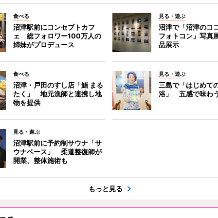
食べる
見る・遊ぶ
沼津駅前にコンセプトカフ
沼津で「沼津のコ
ェ 総フォロワー100万人の
フォトコン」写真展
姉妹がプロデュース
品展示
食べる
見る・遊ぶ
沼津・戸田のすし店「鮨 まる
三島で「はじめて
たく」 地元漁師と連携し地
浴」 五感で味わ
物を提供
見る・遊ぶ
沼津駅前に予約制サウナ「サ
ウナベース」 柔道整復師が
開業、整体施術も
もっと見る