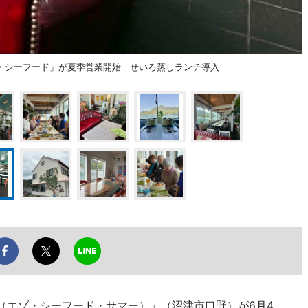
・シーフード」が夏季営業開始 せいろ蒸しランチ導入
mmer（エゾ・シーフード・サマー）」（沼津市口野）が6月4