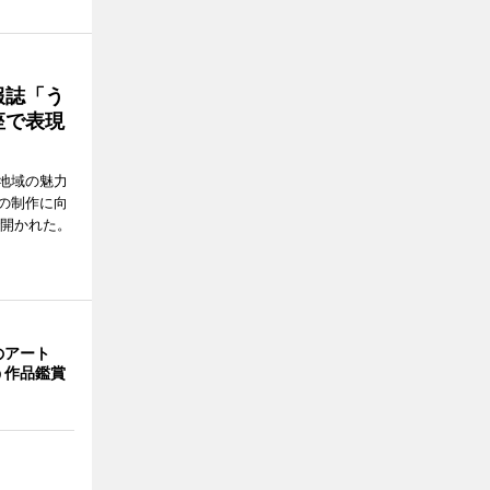
報誌「う
座で表現
地域の魅力
の制作に向
で開かれた。
のアート
う作品鑑賞