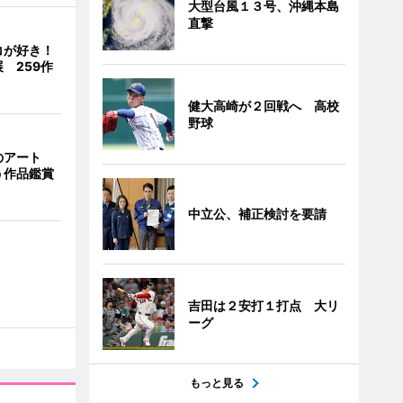
大型台風１３号、沖縄本島
直撃
コが好き！
 259作
健大高崎が２回戦へ 高校
野球
のアート
う作品鑑賞
中立公、補正検討を要請
吉田は２安打１打点 大リ
ーグ
もっと見る