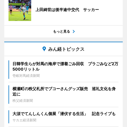
上田綺世は後半途中交代 サッカー
もっと見る
みん経トピックス
日韓学生らが対馬の海岸で漂着ごみ回収 プラごみなど2万
5000リットル
壱岐対馬経済新聞
横瀬町の秩父札所でブコーさんグッズ販売 巡礼文化を身
近に
秩父経済新聞
大須でてんしんくん個展「潜伏する生活」 記念ライブも
サカエ経済新聞