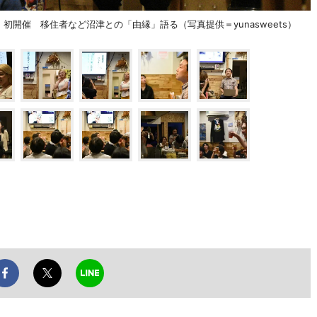
初開催 移住者など沼津との「由縁」語る（写真提供＝yunasweets）