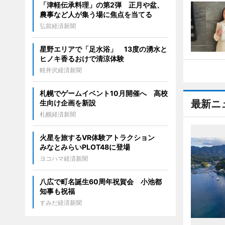
「津軽伝承料理」の第2弾 正月や盆、
農事など人が集う場に焦点を当てる
弘前経済新聞
星野エリアで「足水浴」 13度の湧水と
ヒノキ香るおけで清涼体験
軽井沢経済新聞
札幌でゲームイベント10月開催へ 高校
最新ニ
生向け企画を新設
札幌経済新聞
火星を旅するVR体験アトラクション
みなとみらいPLOT48に登場
ヨコハマ経済新聞
八広で町名誕生60周年祝賀会 小池都
知事も祝福
すみだ経済新聞