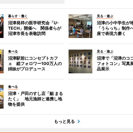
暮らす・働く
見る・遊ぶ
沼津発祥の医学研究会「U-
沼津の小中学生が
TECH」開催へ 関係者らが
「うらっち」制作
沼津市長を表敬訪問
座で表現力磨く
食べる
見る・遊ぶ
沼津駅前にコンセプトカフ
沼津で「沼津のコ
ェ 総フォロワー100万人の
フォトコン」写真展
姉妹がプロデュース
品展示
食べる
沼津・戸田のすし店「鮨 まる
たく」 地元漁師と連携し地
物を提供
もっと見る