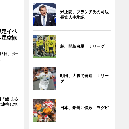
米上院、ブランチ氏の司法
長官人事承認
限定イベ
や星空観
柏、開幕白星 Ｊリーグ
月6日、ポー
。
町田、大勝で発進 Ｊリー
グ
「鮨 まる
と連携し地
日本、豪州に惜敗 ラグビ
ー