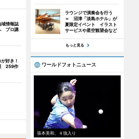
ラウンジで演奏会を行う
＝ 沼津「淡島ホテル」が
地域情報誌
夏限定イベント イラスト
へ プロ講
サービスや星空観望会など
もっと見る
コが好き！
ワールドフォトニュース
 259作
張本美和、４強入り