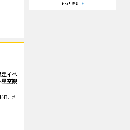
もっと見る
限定イベ
や星空観
月6日、ポー
。