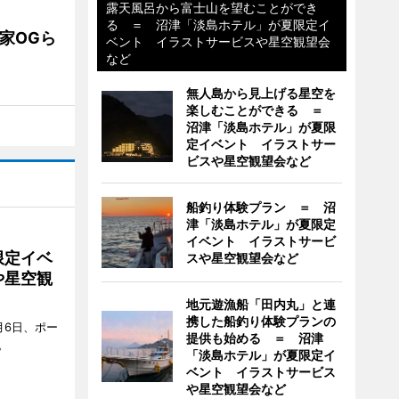
露天風呂から富士山を望むことができ
る ＝ 沼津「淡島ホテル」が夏限定イ
業家OGら
ベント イラストサービスや星空観望会
など
無人島から見上げる星空を
楽しむことができる ＝
沼津「淡島ホテル」が夏限
定イベント イラストサー
ビスや星空観望会など
船釣り体験プラン ＝ 沼
津「淡島ホテル」が夏限定
イベント イラストサービ
限定イベ
スや星空観望会など
や星空観
地元遊漁船「田内丸」と連
携した船釣り体験プランの
月6日、ポー
提供も始める ＝ 沼津
。
「淡島ホテル」が夏限定イ
ベント イラストサービス
や星空観望会など