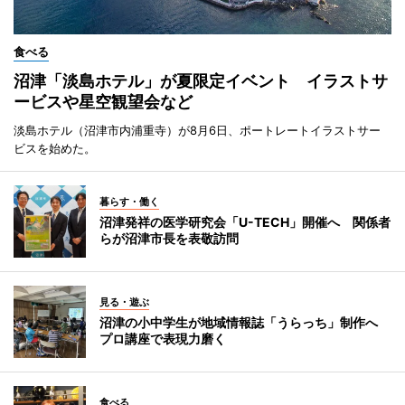
食べる
沼津「淡島ホテル」が夏限定イベント イラストサ
ービスや星空観望会など
淡島ホテル（沼津市内浦重寺）が8月6日、ポートレートイラストサー
ビスを始めた。
暮らす・働く
沼津発祥の医学研究会「U-TECH」開催へ 関係者
らが沼津市長を表敬訪問
見る・遊ぶ
沼津の小中学生が地域情報誌「うらっち」制作へ
プロ講座で表現力磨く
食べる