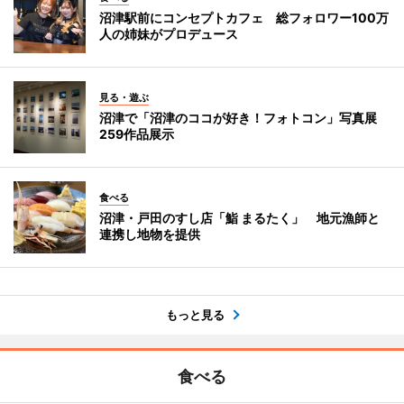
沼津駅前にコンセプトカフェ 総フォロワー100万
人の姉妹がプロデュース
見る・遊ぶ
沼津で「沼津のココが好き！フォトコン」写真展
259作品展示
食べる
沼津・戸田のすし店「鮨 まるたく」 地元漁師と
連携し地物を提供
もっと見る
食べる