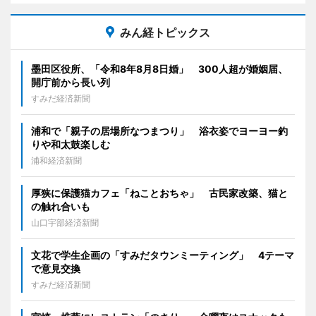
みん経トピックス
墨田区役所、「令和8年8月8日婚」 300人超が婚姻届、
開庁前から長い列
すみだ経済新聞
浦和で「親子の居場所なつまつり」 浴衣姿でヨーヨー釣
りや和太鼓楽しむ
浦和経済新聞
厚狭に保護猫カフェ「ねことおちゃ」 古民家改築、猫と
の触れ合いも
山口宇部経済新聞
文花で学生企画の「すみだタウンミーティング」 4テーマ
で意見交換
すみだ経済新聞