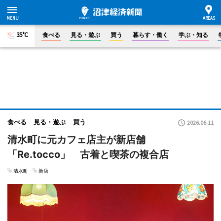
35°C
食べる
見る・遊ぶ
買う
暮らす・働く
学ぶ・知る
食べる
見る・遊ぶ
買う
2026.06.11
清水町に元カフェ店主が新店舗
「Re.tocco」 古着と喫茶の複合店
清水町
新店