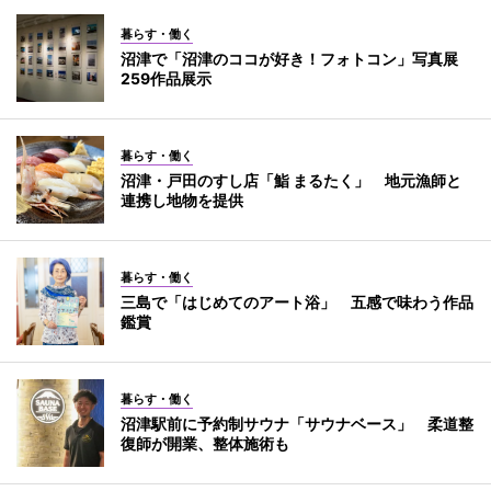
暮らす・働く
沼津で「沼津のココが好き！フォトコン」写真展
259作品展示
暮らす・働く
沼津・戸田のすし店「鮨 まるたく」 地元漁師と
連携し地物を提供
暮らす・働く
三島で「はじめてのアート浴」 五感で味わう作品
鑑賞
暮らす・働く
沼津駅前に予約制サウナ「サウナベース」 柔道整
復師が開業、整体施術も