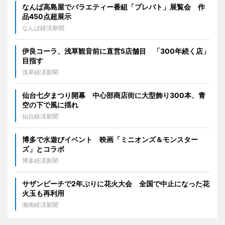
なんば高島屋でバラエティー番組「プレバト」展覧会 作
品450点超展示
なんば経済新聞
伊良コーラ、浅草観音前に直営5店舗目 「300年続く店」
目指す
浅草経済新聞
仙台七夕まつり開幕 中心部商店街に大型飾り300本、青
空の下で風に揺れ
仙台経済新聞
博多で水遊びイベント 映画「ミニオンズ＆モンスター
ズ」とコラボ
博多経済新聞
サザンビーチで2年ぶりに花火大会 全国で中止になった花
火玉も再利用
湘南経済新聞