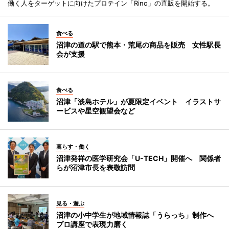
働く人をターゲットに向けたプロテイン「Rino」の直販を開始する。
食べる
沼津の道の駅で熊本・荒尾の商品を販売 女性駅長
会が支援
食べる
沼津「淡島ホテル」が夏限定イベント イラストサ
ービスや星空観望会など
暮らす・働く
沼津発祥の医学研究会「U-TECH」開催へ 関係者
らが沼津市長を表敬訪問
見る・遊ぶ
沼津の小中学生が地域情報誌「うらっち」制作へ
プロ講座で表現力磨く