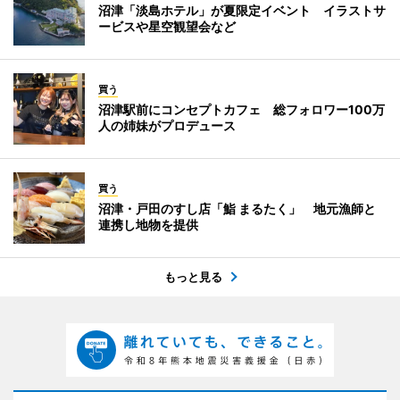
沼津「淡島ホテル」が夏限定イベント イラストサ
ービスや星空観望会など
買う
沼津駅前にコンセプトカフェ 総フォロワー100万
人の姉妹がプロデュース
買う
沼津・戸田のすし店「鮨 まるたく」 地元漁師と
連携し地物を提供
もっと見る