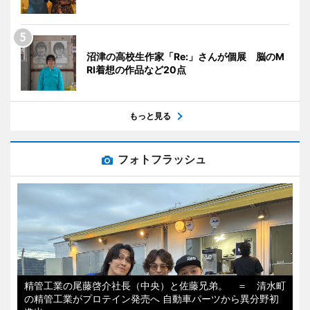
沼津の高校生作家「Re:」さんが個展 脳のM
RI着想の作品など20点
もっと見る
フォトフラッシュ
精管工業の尾藤啓介社長（中央）と佐藤兄弟。 ＝ 清水町
の精管工業がプロテイン発売へ 自動車パーツから異分野初