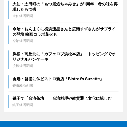
大仙・太田町の「もつ煮処ちゃみせ」が1周年 母の味を再
現したもつ煮
大仙経済新聞
今治・おんまくに横浜流星さんと広瀬すずさんがサプライ
ズ登壇 映画コラボ花火も
今治経済新聞
浜松・高丘北に「カフェロブ浜松本店」 トッピングでオ
リジナルパンケーキ
浜松経済新聞
香港・啓徳に仏ビストロ新店「Bistrot's Suzette」
香港経済新聞
銚子で「台湾茶坊」 台湾料理や雑貨通じ文化に親しむ
銚子経済新聞