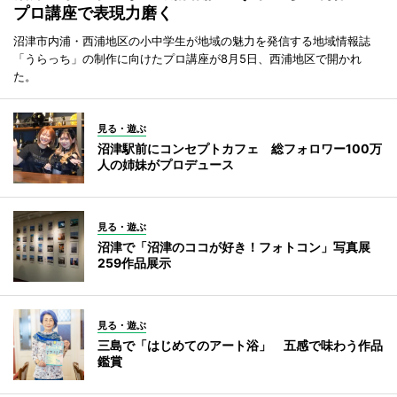
プロ講座で表現力磨く
沼津市内浦・西浦地区の小中学生が地域の魅力を発信する地域情報誌
「うらっち」の制作に向けたプロ講座が8月5日、西浦地区で開かれ
た。
見る・遊ぶ
沼津駅前にコンセプトカフェ 総フォロワー100万
人の姉妹がプロデュース
見る・遊ぶ
沼津で「沼津のココが好き！フォトコン」写真展
259作品展示
見る・遊ぶ
三島で「はじめてのアート浴」 五感で味わう作品
鑑賞