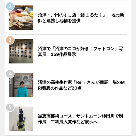
沼津・戸田のすし店「鮨 まるたく」 地元漁
師と連携し地物を提供
沼津で「沼津のココが好き！フォトコン」写
真展 259作品展示
沼津の高校生作家「Re:」さんが個展 脳のM
RI着想の作品など20点
誠恵高芸術コース、サントムーン柿田川で制
作展 二科展入賞作など展示へ