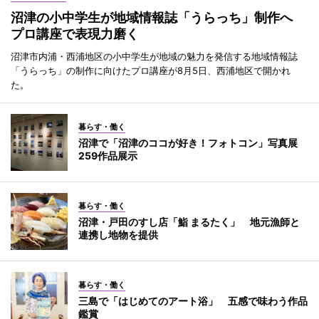
沼津の小中学生が地域情報誌「うらっち」制作へ
プロ講座で表現力磨く
沼津市内浦・西浦地区の小中学生が地域の魅力を発信する地域情報誌
「うらっち」の制作に向けたプロ講座が8月5日、西浦地区で開かれ
た。
暮らす・働く
沼津で「沼津のココが好き！フォトコン」写真展
259作品展示
暮らす・働く
沼津・戸田のすし店「鮨 まるたく」 地元漁師と
連携し地物を提供
暮らす・働く
三島で「はじめてのアート浴」 五感で味わう作品
鑑賞