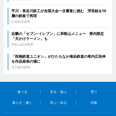
平川・長谷川鉄工が全国大会一次審査に挑む 浮世絵を10
層の鉄板で再現
弘前経済新聞
近畿の「セブン-イレブン」に和歌山メニュー 県内限定
「天かけラーメン」も
和歌山経済新聞
「投稿鉄道ユニオン」がひたちなか海浜鉄道の車内広告枠
を作品発表の場に
水戸経済新聞
食べる
見る・遊ぶ
買う
暮らす・働く
学ぶ・知る
特集