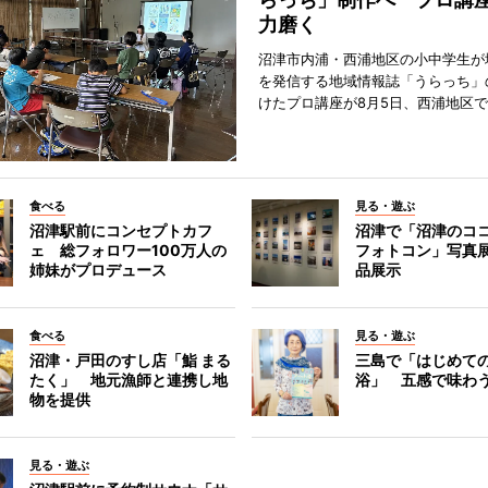
力磨く
沼津市内浦・西浦地区の小中学生が
を発信する地域情報誌「うらっち」
けたプロ講座が8月5日、西浦地区
食べる
見る・遊ぶ
沼津駅前にコンセプトカフ
沼津で「沼津のコ
ェ 総フォロワー100万人の
フォトコン」写真展
姉妹がプロデュース
品展示
食べる
見る・遊ぶ
沼津・戸田のすし店「鮨 まる
三島で「はじめて
たく」 地元漁師と連携し地
浴」 五感で味わ
物を提供
見る・遊ぶ