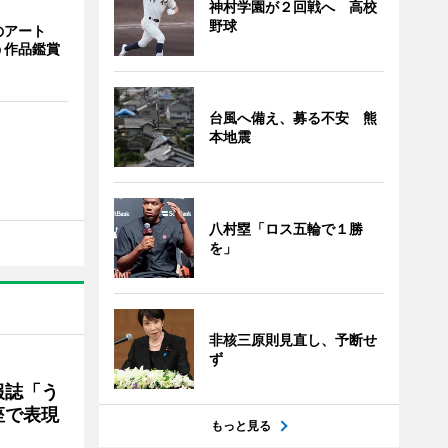
神村学園が２回戦へ 高校
野球
のアート
う作品鑑賞
台風へ備え、募る不安 熊
本地震
八村塁「ロス五輪で１勝
を」
非核三原則見直し、予断せ
ず
報誌「う
座で表現
もっと見る