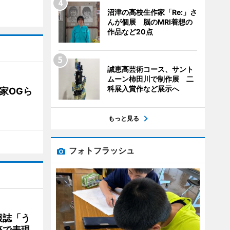
沼津の高校生作家「Re:」さ
んが個展 脳のMRI着想の
作品など20点
誠恵高芸術コース、サント
ムーン柿田川で制作展 二
科展入賞作など展示へ
業家OGら
もっと見る
フォトフラッシュ
報誌「う
座で表現