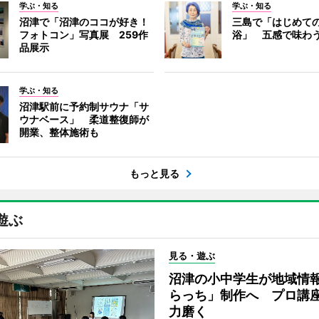
学ぶ・知る
学ぶ・知る
沼津で「沼津のココが好き！
三島で「はじめて
フォトコン」写真展 259作
浴」 五感で味わ
品展示
学ぶ・知る
沼津駅前に予約制サウナ「サ
ウナベース」 柔道整復師が
開業、整体施術も
もっと見る
遊ぶ
見る・遊ぶ
沼津の小中学生が地域情
らっち」制作へ プロ講
力磨く