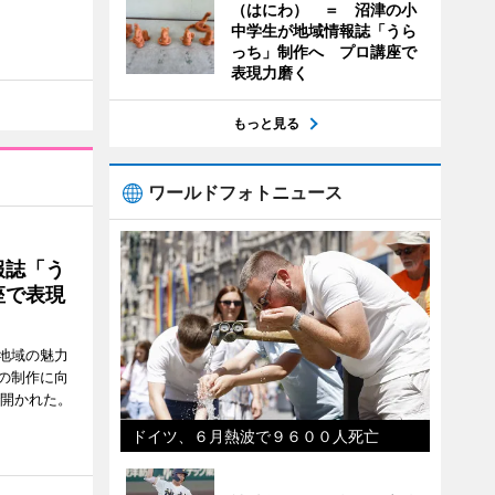
（はにわ） ＝ 沼津の小
中学生が地域情報誌「うら
っち」制作へ プロ講座で
表現力磨く
もっと見る
ワールドフォトニュース
報誌「う
座で表現
地域の魅力
の制作に向
で開かれた。
ドイツ、６月熱波で９６００人死亡