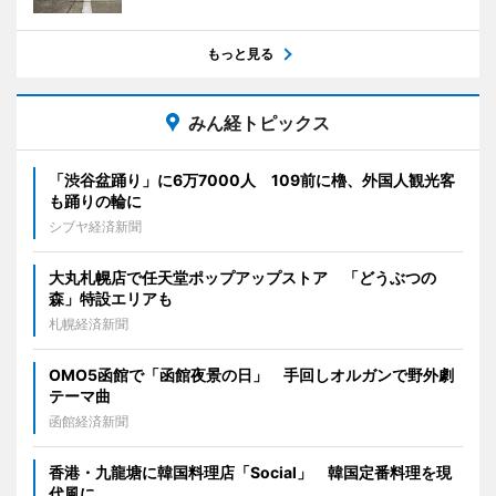
もっと見る
みん経トピックス
「渋谷盆踊り」に6万7000人 109前に櫓、外国人観光客
も踊りの輪に
シブヤ経済新聞
大丸札幌店で任天堂ポップアップストア 「どうぶつの
森」特設エリアも
札幌経済新聞
OMO5函館で「函館夜景の日」 手回しオルガンで野外劇
テーマ曲
函館経済新聞
香港・九龍塘に韓国料理店「Social」 韓国定番料理を現
代風に