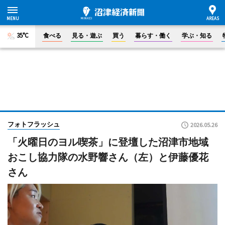
35°C
食べる
見る・遊ぶ
買う
暮らす・働く
学ぶ・知る
フォトフラッシュ
2026.05.26
「火曜日のヨル喫茶」に登壇した沼津市地域
おこし協力隊の水野響さん（左）と伊藤優花
さん