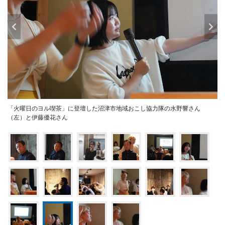
「火曜日のヨル喫茶」に登壇した沼津市地域おこし協力隊の水野響さん
（左）と伊藤優花さん