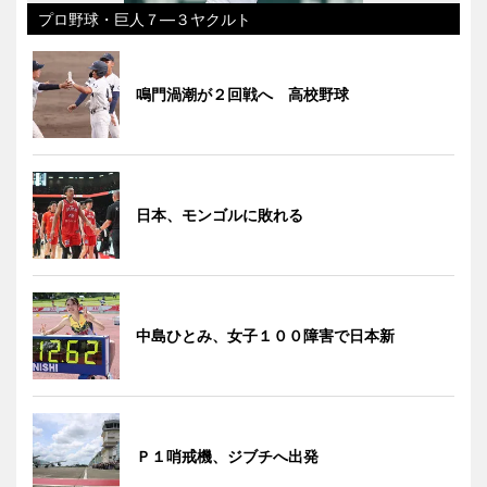
プロ野球・巨人７―３ヤクルト
鳴門渦潮が２回戦へ 高校野球
日本、モンゴルに敗れる
中島ひとみ、女子１００障害で日本新
Ｐ１哨戒機、ジブチへ出発