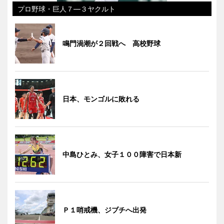
プロ野球・巨人７―３ヤクルト
鳴門渦潮が２回戦へ 高校野球
日本、モンゴルに敗れる
中島ひとみ、女子１００障害で日本新
Ｐ１哨戒機、ジブチへ出発