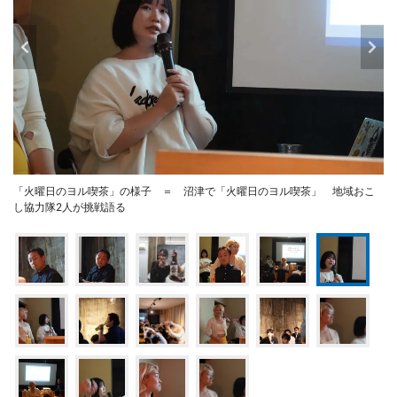
「火曜日のヨル喫茶」の様子 ＝ 沼津で「火曜日のヨル喫茶」 地域おこ
し協力隊2人が挑戦語る