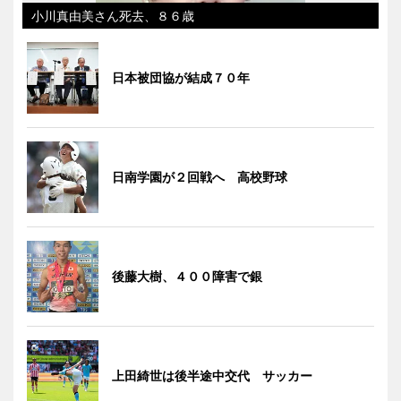
小川真由美さん死去、８６歳
日本被団協が結成７０年
日南学園が２回戦へ 高校野球
後藤大樹、４００障害で銀
上田綺世は後半途中交代 サッカー