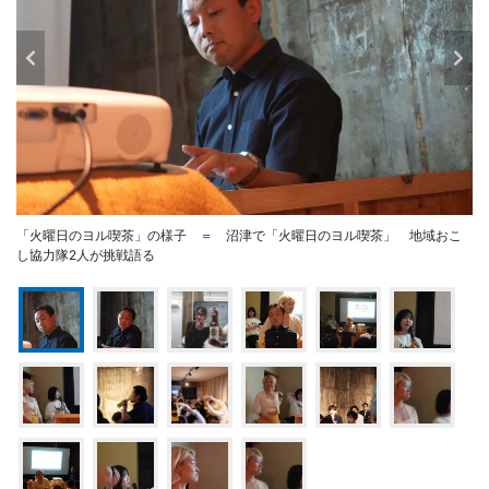
「火曜日のヨル喫茶」の様子 ＝ 沼津で「火曜日のヨル喫茶」 地域おこ
し協力隊2人が挑戦語る