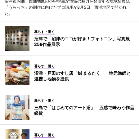
沼津市内浦・西浦地区の小中学生が地域の魅力を発信する地域情報誌
「うらっち」の制作に向けたプロ講座が8月5日、西浦地区で開かれ
た。
暮らす・働く
沼津で「沼津のココが好き！フォトコン」写真展
259作品展示
暮らす・働く
沼津・戸田のすし店「鮨 まるたく」 地元漁師と
連携し地物を提供
暮らす・働く
三島で「はじめてのアート浴」 五感で味わう作品
鑑賞
暮らす・働く