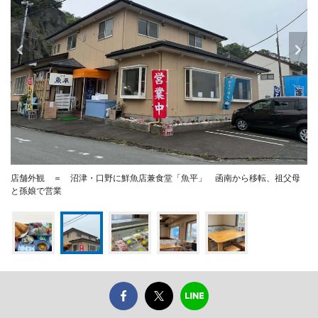
店舗外観 ＝ 沼津・口野に鮮魚店兼食堂「魚平」 函南から移転、祖父母
と孫娘で営業