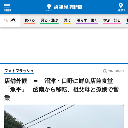
34°C
食べる
見る・遊ぶ
買う
暮らす・働く
学ぶ・知る
フォトフラッシュ
2026.06.03
店舗外観 ＝ 沼津・口野に鮮魚店兼食堂
「魚平」 函南から移転、祖父母と孫娘で営
業