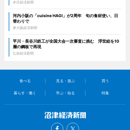
本庄経済新聞
河内小阪の「cuisine HAGI」が2周年 旬の食材使い、日
替わりで
東大阪経済新聞
平川・長谷川鉄工が全国大会一次審査に挑む 浮世絵を10
層の鋼板で再現
弘前経済新聞
食べる
見る・遊ぶ
買う
暮らす・働く
学ぶ・知る
特集