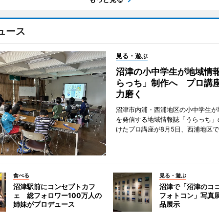
ュース
見る・遊ぶ
沼津の小中学生が地域情
らっち」制作へ プロ講
力磨く
沼津市内浦・西浦地区の小中学生が
を発信する地域情報誌「うらっち」
けたプロ講座が8月5日、西浦地区
食べる
見る・遊ぶ
沼津駅前にコンセプトカフ
沼津で「沼津のコ
ェ 総フォロワー100万人の
フォトコン」写真展
姉妹がプロデュース
品展示