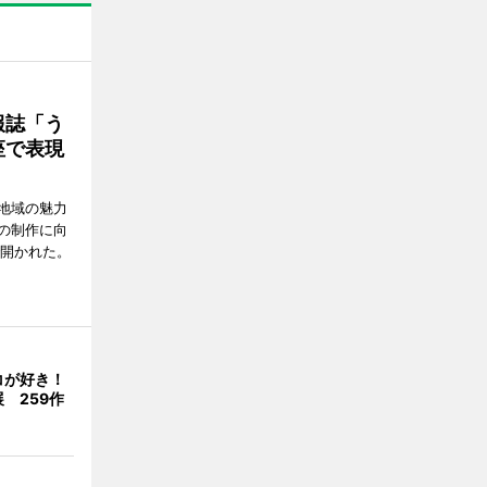
報誌「う
座で表現
地域の魅力
の制作に向
で開かれた。
コが好き！
 259作