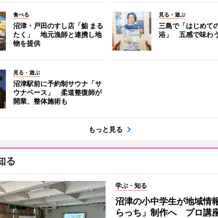
食べる
見る・遊ぶ
沼津・戸田のすし店「鮨 まる
三島で「はじめて
たく」 地元漁師と連携し地
浴」 五感で味わ
物を提供
見る・遊ぶ
沼津駅前に予約制サウナ「サ
ウナベース」 柔道整復師が
開業、整体施術も
もっと見る
知る
学ぶ・知る
沼津の小中学生が地域情
らっち」制作へ プロ講