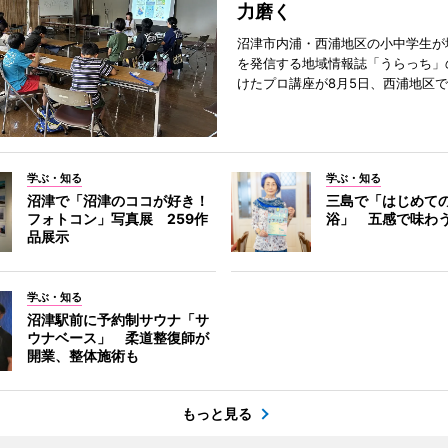
力磨く
沼津市内浦・西浦地区の小中学生が
を発信する地域情報誌「うらっち」
けたプロ講座が8月5日、西浦地区
学ぶ・知る
学ぶ・知る
沼津で「沼津のココが好き！
三島で「はじめて
フォトコン」写真展 259作
浴」 五感で味わ
品展示
学ぶ・知る
沼津駅前に予約制サウナ「サ
ウナベース」 柔道整復師が
開業、整体施術も
もっと見る