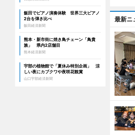
飯田でピアノ演奏体験 世界三大ピアノ
最新ニ
2台を弾き比べ
飯田経済新聞
熊本・新市街に焼き鳥チェーン「鳥貴
族」 県内2店舗目
熊本経済新聞
宇部の植物館で「夏休み特別企画」 涼
しい夜にカブクワや夜咲花観賞
山口宇部経済新聞