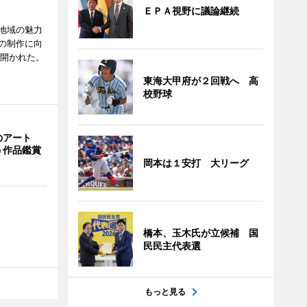
ＥＰＡ視野に議論継続
地域の魅力
の制作に向
で開かれた。
東海大甲府が２回戦へ 高
校野球
のアート
う作品鑑賞
岡本は１安打 大リーグ
橋本、玉木氏が立候補 国
民民主代表選
もっと見る