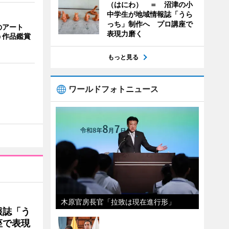
（はにわ） ＝ 沼津の小
中学生が地域情報誌「うら
っち」制作へ プロ講座で
のアート
表現力磨く
う作品鑑賞
もっと見る
ワールドフォトニュース
木原官房長官「拉致は現在進行形」
報誌「う
座で表現