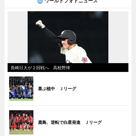
ワールドフォトニュース
長崎日大が２回戦へ 高校野球
喜ぶ植中 Ｊリーグ
鹿島、逆転で白星発進 Ｊリーグ