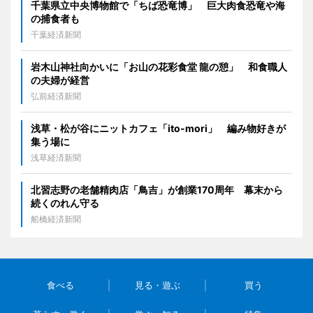
千葉県立中央博物館で「ちば恐竜博」 巨大肉食恐竜や海
の捕食者も
千葉経済新聞
岩木山神社向かいに「お山の花彩食堂 龍の憩」 和食職人
の夫婦が経営
弘前経済新聞
浅草・松が谷にニットカフェ「ito-mori」 編み物好きが
集う場に
浅草経済新聞
北習志野の老舗精肉店「鳥吉」が創業170周年 幕末から
続くのれん守る
船橋経済新聞
食べる
見る・遊ぶ
買う