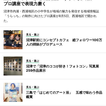
プロ講座で表現力磨く
沼津市内浦・西浦地区の小中学生が地域の魅力を発信する地域情報誌
「うらっち」の制作に向けたプロ講座が8月5日、西浦地区で開かれ
た。
見る・遊ぶ
沼津駅前にコンセプトカフェ 総フォロワー100万
人の姉妹がプロデュース
見る・遊ぶ
沼津で「沼津のココが好き！フォトコン」写真展
259作品展示
見る・遊ぶ
三島で「はじめてのアート浴」 五感で味わう作品
鑑賞