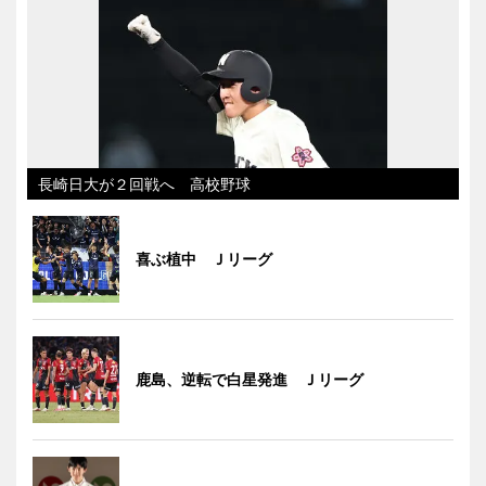
長崎日大が２回戦へ 高校野球
喜ぶ植中 Ｊリーグ
鹿島、逆転で白星発進 Ｊリーグ