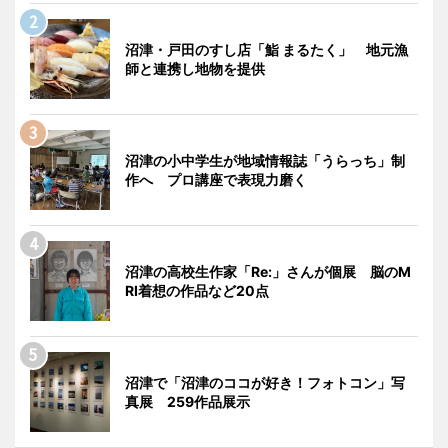
沼津・戸田のすし店「鮨 まるたく」 地元漁
師と連携し地物を提供
沼津の小中学生が地域情報誌「うらっち」制
作へ プロ講座で表現力磨く
沼津の高校生作家「Re:」さんが個展 脳のM
RI着想の作品など20点
沼津で「沼津のココが好き！フォトコン」写
真展 259作品展示