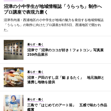
沼津の小中学生が地域情報誌「うらっち」制作へ
プロ講座で表現力磨く
沼津市内浦・西浦地区の小中学生が地域の魅力を発信する地域情報誌
「うらっち」の制作に向けたプロ講座が8月5日、西浦地区で開かれ
た。
暮らす・働く
沼津で「沼津のココが好き！フォトコン」写真展
259作品展示
暮らす・働く
沼津・戸田のすし店「鮨 まるたく」 地元漁師と
連携し地物を提供
暮らす・働く
三島で「はじめてのアート浴」 五感で味わう作品
鑑賞