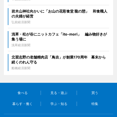
岩木山神社向かいに「お山の花彩食堂 龍の憩」 和食職人
の夫婦が経営
弘前経済新聞
浅草・松が谷にニットカフェ「ito-mori」 編み物好きが
集う場に
浅草経済新聞
北習志野の老舗精肉店「鳥吉」が創業170周年 幕末から
続くのれん守る
船橋経済新聞
食べる
見る・遊ぶ
買う
暮らす・働く
学ぶ・知る
特集