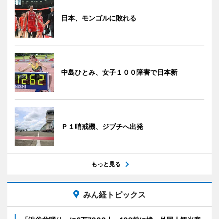
日本、モンゴルに敗れる
中島ひとみ、女子１００障害で日本新
Ｐ１哨戒機、ジブチへ出発
もっと見る
みん経トピックス