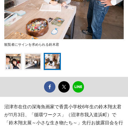
観覧者にサインを求められる鈴木君
沼津市在住の深海魚画家で香貫小学校6年生の鈴木翔太君
が11月3日、「循環ワークス」（沼津市我入道浜町）で
「鈴木翔太展～小さな生き物たち～」先行お披露目会を行