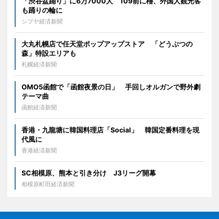
「渋谷盆踊り」に6万7000人 109前に櫓、外国人観光客
も踊りの輪に
シブヤ経済新聞
大丸札幌店で任天堂ポップアップストア 「どうぶつの
森」特設エリアも
札幌経済新聞
OMO5函館で「函館夜景の日」 手回しオルガンで野外劇
テーマ曲
函館経済新聞
香港・九龍塘に韓国料理店「Social」 韓国定番料理を現
代風に
香港経済新聞
SC相模原、熊本と引き分け J3リーグ開幕
相模原町田経済新聞