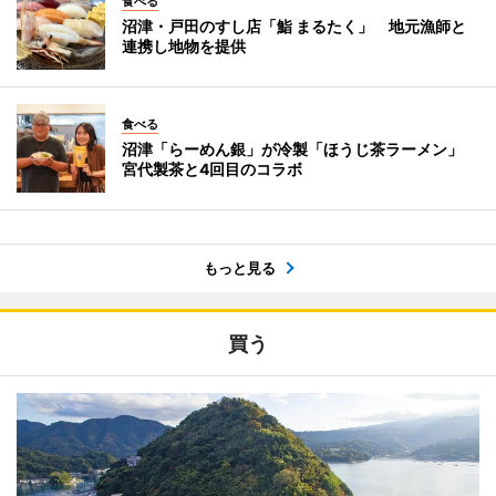
食べる
沼津・戸田のすし店「鮨 まるたく」 地元漁師と
連携し地物を提供
食べる
沼津「らーめん銀」が冷製「ほうじ茶ラーメン」
宮代製茶と4回目のコラボ
もっと見る
買う