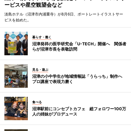
ービスや星空観望会など
淡島ホテル（沼津市内浦重寺）が8月6日、ポートレートイラストサー
ビスを始めた。
暮らす・働く
沼津発祥の医学研究会「U-TECH」開催へ 関係者
らが沼津市長を表敬訪問
見る・遊ぶ
沼津の小中学生が地域情報誌「うらっち」制作へ
プロ講座で表現力磨く
食べる
沼津駅前にコンセプトカフェ 総フォロワー100万
人の姉妹がプロデュース