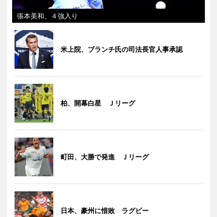
張本美和、４強入り
米上院、ブランチ氏の司法長官人事承認
柏、開幕白星 Ｊリーグ
町田、大勝で発進 Ｊリーグ
日本、豪州に惜敗 ラグビー