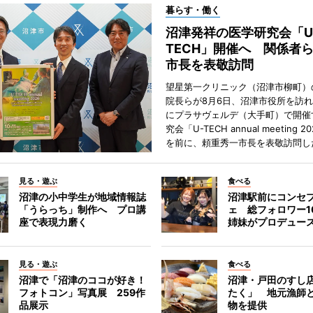
暮らす・働く
沼津発祥の医学研究会「U
TECH」開催へ 関係者
市長を表敬訪問
望星第一クリニック（沼津市柳町）
院長らが8月6日、沼津市役所を訪れ、
にプラサヴェルデ（大手町）で開催
究会「U-TECH annual meeting 
を前に、頼重秀一市長を表敬訪問し
見る・遊ぶ
食べる
沼津の小中学生が地域情報誌
沼津駅前にコンセ
「うらっち」制作へ プロ講
ェ 総フォロワー1
座で表現力磨く
姉妹がプロデュー
見る・遊ぶ
食べる
沼津で「沼津のココが好き！
沼津・戸田のすし店
フォトコン」写真展 259作
たく」 地元漁師
品展示
物を提供