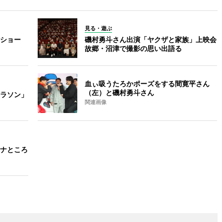
見る・遊ぶ
ショー
磯村勇斗さん出演「ヤクザと家族」上映会
故郷・沼津で撮影の思い出語る
血ぃ吸うたろかポーズをする間寛平さん
（左）と磯村勇斗さん
ラソン」
関連画像
ナところ