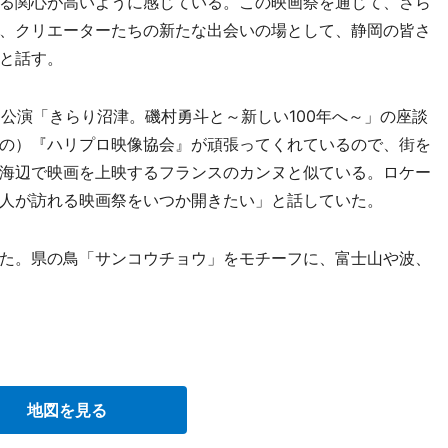
る関心が高いように感じている。この映画祭を通じて、さら
、クリエーターたちの新たな出会いの場として、静岡の皆さ
と話す。
公演「きらり沼津。磯村勇斗と～新しい100年へ～」の座談
の）『ハリプロ映像協会』が頑張ってくれているので、街を
海辺で映画を上映するフランスのカンヌと似ている。ロケー
人が訪れる映画祭をいつか開きたい」と話していた。
た。県の鳥「サンコウチョウ」をモチーフに、富士山や波、
地図を見る