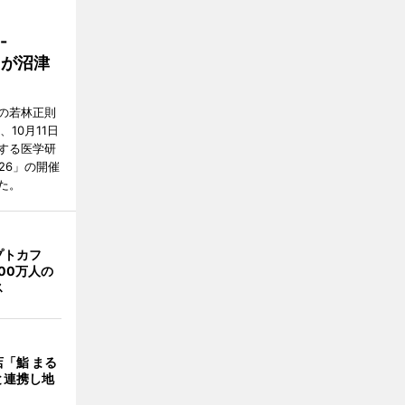
-
らが沼津
の若林正則
10月11日
する医学研
2026」の開催
た。
プトカフ
00万人の
ス
「鮨 まる
と連携し地