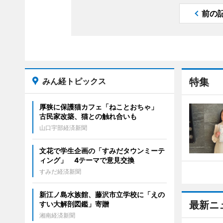
前の
みん経トピックス
特集
厚狭に保護猫カフェ「ねことおちゃ」
古民家改築、猫との触れ合いも
山口宇部経済新聞
文花で学生企画の「すみだタウンミーテ
ィング」 4テーマで意見交換
すみだ経済新聞
新江ノ島水族館、藤沢市立学校に「えの
最新ニ
すい大解剖図鑑」寄贈
湘南経済新聞