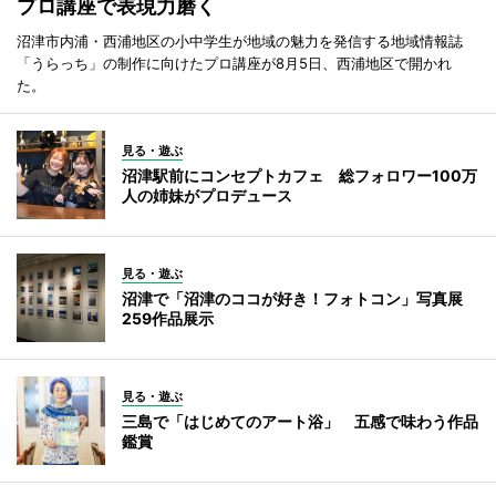
プロ講座で表現力磨く
沼津市内浦・西浦地区の小中学生が地域の魅力を発信する地域情報誌
「うらっち」の制作に向けたプロ講座が8月5日、西浦地区で開かれ
た。
見る・遊ぶ
沼津駅前にコンセプトカフェ 総フォロワー100万
人の姉妹がプロデュース
見る・遊ぶ
沼津で「沼津のココが好き！フォトコン」写真展
259作品展示
見る・遊ぶ
三島で「はじめてのアート浴」 五感で味わう作品
鑑賞