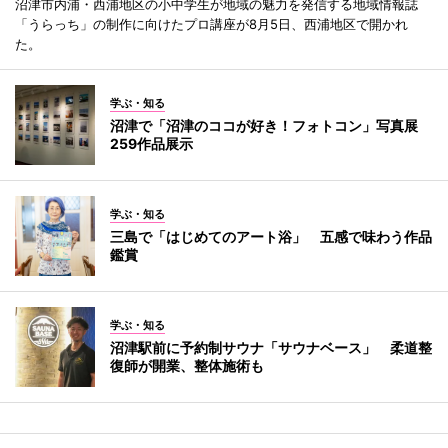
沼津市内浦・西浦地区の小中学生が地域の魅力を発信する地域情報誌
「うらっち」の制作に向けたプロ講座が8月5日、西浦地区で開かれ
た。
学ぶ・知る
沼津で「沼津のココが好き！フォトコン」写真展
259作品展示
学ぶ・知る
三島で「はじめてのアート浴」 五感で味わう作品
鑑賞
学ぶ・知る
沼津駅前に予約制サウナ「サウナベース」 柔道整
復師が開業、整体施術も