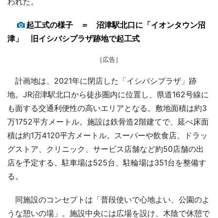
われた。
起工式の様子 ＝ 沼津駅北口に「イオンタウン沼
津」 旧イシバシプラザ跡地で起工式
［広告］
計画地は、2021年に閉店した「イシバシプラザ」跡
地。JR沼津駅北口から徒歩圏内に位置し、県道162号線に
も面する交通利便性の高いエリアとなる。敷地面積は約3
万1752平方メートル。施設は鉄骨造2階建てで、延べ床面
積は約1万4120平方メートル。スーパーや飲食店、ドラッ
グストア、クリニック、サービス店舗など約50店舗の出
店を予定する。駐車場は525台、駐輪場は351台を整備す
る。
同施設のコンセプトは「普段使いで心地よい、公園のよ
うな憩いの場」。施設中央には広場を設け、木陰で休憩で