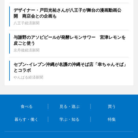
デザイナー・戸田光祐さんが八王子が舞台の漫画動画公
開 商店会との企画も
八王子経済新聞
与謝野のアソビビールが発酵レモンサワー 宮津レモンを
皮ごと使う
京丹後経済新聞
セブン‐イレブン沖縄が名護の沖縄そば店「幸ちゃんそば」
とコラボ
やんばる経済新聞
食べる
見る・遊ぶ
買う
暮らす・働く
学ぶ・知る
特集