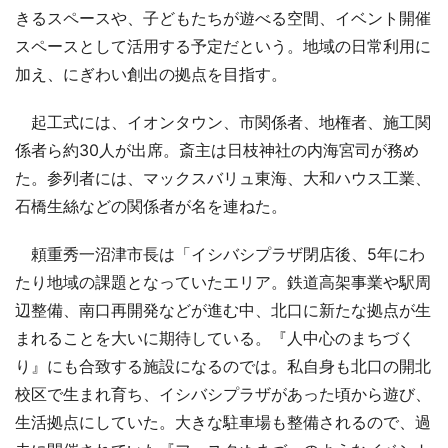
きるスペースや、子どもたちが遊べる空間、イベント開催
スペースとして活用する予定だという。地域の日常利用に
加え、にぎわい創出の拠点を目指す。
起工式には、イオンタウン、市関係者、地権者、施工関
係者ら約30人が出席。斎主は日枝神社の内海宮司が務め
た。参列者には、マックスバリュ東海、大和ハウス工業、
石橋生絲などの関係者が名を連ねた。
頼重秀一沼津市長は「イシバシプラザ閉店後、5年にわ
たり地域の課題となっていたエリア。鉄道高架事業や駅周
辺整備、南口再開発などが進む中、北口に新たな拠点が生
まれることを大いに期待している。『人中心のまちづく
り』にも合致する施設になるのでは。私自身も北口の開北
校区で生まれ育ち、イシバシプラザがあった頃から遊び、
生活拠点にしていた。大きな駐車場も整備されるので、過