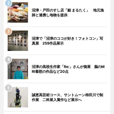
沼津・戸田のすし店「鮨 まるたく」 地元漁
師と連携し地物を提供
沼津で「沼津のココが好き！フォトコン」写
真展 259作品展示
沼津の高校生作家「Re:」さんが個展 脳のM
RI着想の作品など20点
誠恵高芸術コース、サントムーン柿田川で制
作展 二科展入賞作など展示へ