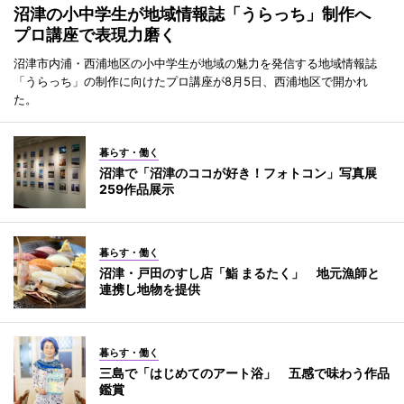
沼津の小中学生が地域情報誌「うらっち」制作へ
プロ講座で表現力磨く
沼津市内浦・西浦地区の小中学生が地域の魅力を発信する地域情報誌
「うらっち」の制作に向けたプロ講座が8月5日、西浦地区で開かれ
た。
暮らす・働く
沼津で「沼津のココが好き！フォトコン」写真展
259作品展示
暮らす・働く
沼津・戸田のすし店「鮨 まるたく」 地元漁師と
連携し地物を提供
暮らす・働く
三島で「はじめてのアート浴」 五感で味わう作品
鑑賞