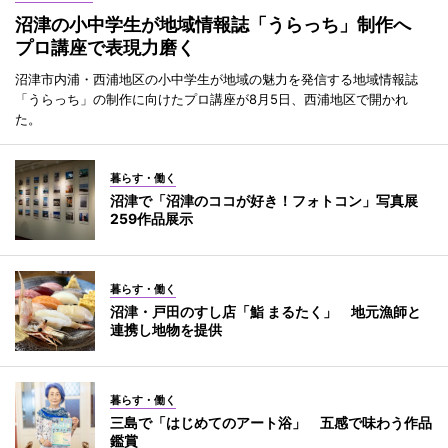
沼津の小中学生が地域情報誌「うらっち」制作へ
プロ講座で表現力磨く
沼津市内浦・西浦地区の小中学生が地域の魅力を発信する地域情報誌
「うらっち」の制作に向けたプロ講座が8月5日、西浦地区で開かれ
た。
暮らす・働く
沼津で「沼津のココが好き！フォトコン」写真展
259作品展示
暮らす・働く
沼津・戸田のすし店「鮨 まるたく」 地元漁師と
連携し地物を提供
暮らす・働く
三島で「はじめてのアート浴」 五感で味わう作品
鑑賞