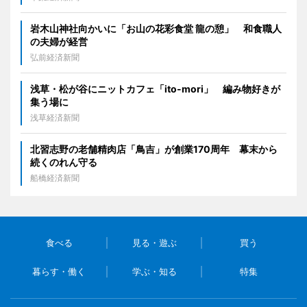
岩木山神社向かいに「お山の花彩食堂 龍の憩」 和食職人
の夫婦が経営
弘前経済新聞
浅草・松が谷にニットカフェ「ito-mori」 編み物好きが
集う場に
浅草経済新聞
北習志野の老舗精肉店「鳥吉」が創業170周年 幕末から
続くのれん守る
船橋経済新聞
食べる
見る・遊ぶ
買う
暮らす・働く
学ぶ・知る
特集