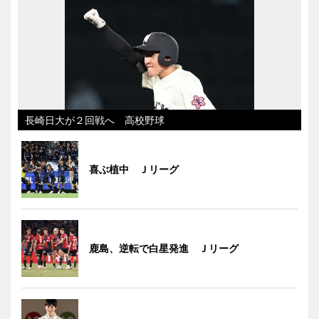
長崎日大が２回戦へ 高校野球
喜ぶ植中 Ｊリーグ
鹿島、逆転で白星発進 Ｊリーグ