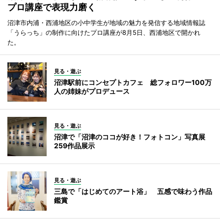
プロ講座で表現力磨く
沼津市内浦・西浦地区の小中学生が地域の魅力を発信する地域情報誌
「うらっち」の制作に向けたプロ講座が8月5日、西浦地区で開かれ
た。
見る・遊ぶ
沼津駅前にコンセプトカフェ 総フォロワー100万
人の姉妹がプロデュース
見る・遊ぶ
沼津で「沼津のココが好き！フォトコン」写真展
259作品展示
見る・遊ぶ
三島で「はじめてのアート浴」 五感で味わう作品
鑑賞