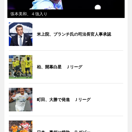
張本美和、４強入り
米上院、ブランチ氏の司法長官人事承認
柏、開幕白星 Ｊリーグ
町田、大勝で発進 Ｊリーグ