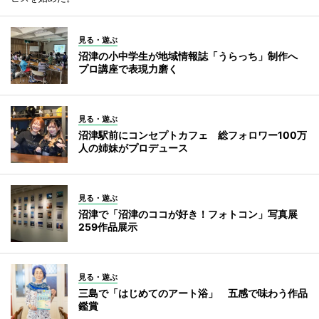
見る・遊ぶ
沼津の小中学生が地域情報誌「うらっち」制作へ
プロ講座で表現力磨く
見る・遊ぶ
沼津駅前にコンセプトカフェ 総フォロワー100万
人の姉妹がプロデュース
見る・遊ぶ
沼津で「沼津のココが好き！フォトコン」写真展
259作品展示
見る・遊ぶ
三島で「はじめてのアート浴」 五感で味わう作品
鑑賞